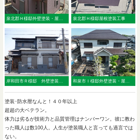
泉北郡Ｈ様邸外壁塗装・屋根塗装工事 2026年７月
泉北郡Ｈ様邸屋根塗装工事
岸和田市Ｒ様邸 外壁塗装工事 2026年６月
和泉市Ｉ様邸外壁塗装・屋根塗装工事 2026年４月
塗装･防水暦なんと！４０年以上
超超の大ベテラン。
体力は劣るが技術力と品質管理はナンバーワン。彼に教わ
った職人は数100人。人生が塗装職人と言っても過言では
ない。