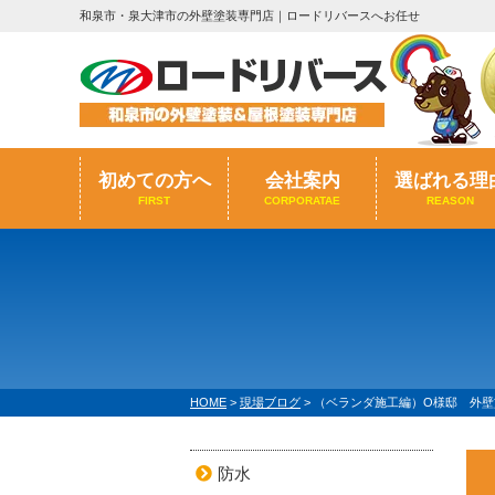
和泉市・泉大津市の外壁塗装専門店｜ロードリバースへお任せ
初めての方へ
会社案内
選ばれる理
FIRST
CORPORATAE
REASON
HOME
>
現場ブログ
>
（ベランダ施工編）O様邸 外壁
防水