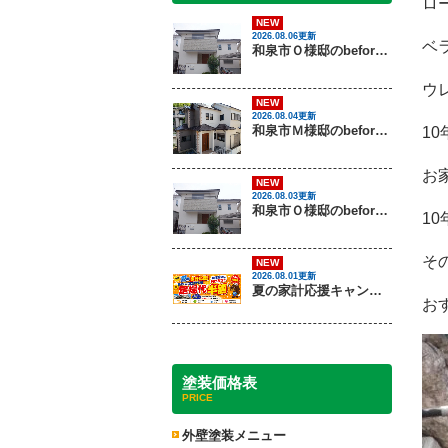
ロ
NEW
2026.08.06更新
ベ
和泉市Ｏ様邸のbeforeとafter（外壁塗装）
ウ
NEW
2026.08.04更新
和泉市Ｍ様邸のbeforeとafter（外壁塗装・屋根塗装）
1
お
NEW
2026.08.03更新
和泉市Ｏ様邸のbeforeとafter（外壁塗装）
1
そ
NEW
2026.08.01更新
夏の家計応援キャンペーン開催！足場代半額でお得に外壁・屋根塗装を始めるチャンス【8月30日まで】
お
塗装価格表
PRICE
外壁塗装メニュー