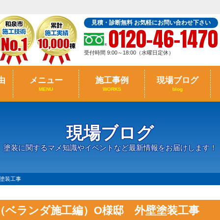
見積・診断無料 お気軽にお問い合わせ下さい
0120-46-1470
受付時間 9:00～18:00（水曜日定休）
由
メニュー
施工事例
現場ブログ
MENU
WORKS
blog
現場ブログ
塗装に関するマメ知識やイベントなど最新情報をお届けします！
塗装工事
（ベランダ施工編）O様邸 外壁塗装工事