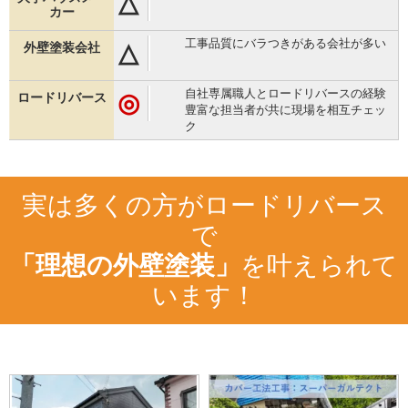
△
工事品質にバラつきがある会社が多い
△
自社専属職人とロードリバースの経験
◎
豊富な担当者が共に現場を相互チェッ
ク
実は多くの方がロードリバース
で
「理想の外壁塗装」
を叶えられて
います！