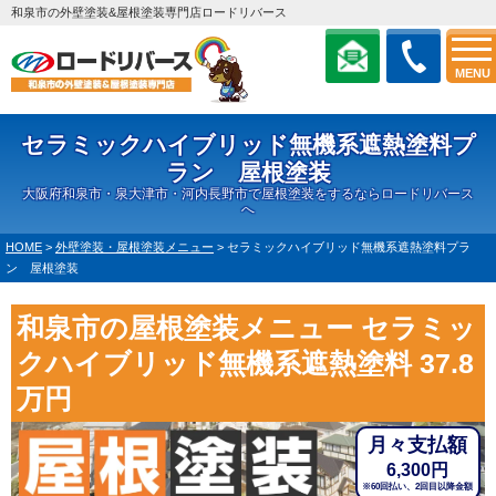
和泉市の外壁塗装&屋根塗装専門店ロードリバース
MENU
セラミックハイブリッド無機系遮熱塗料プ
ラン 屋根塗装
大阪府和泉市・泉大津市・河内長野市で屋根塗装をするならロードリバース
へ
HOME
>
外壁塗装・屋根塗装メニュー
>
セラミックハイブリッド無機系遮熱塗料プラ
ン 屋根塗装
和泉市の屋根塗装メニュー セラミッ
クハイブリッド無機系遮熱塗料 37.8
万円
月々支払額
円
6,300
※60回払い、2回目以降金額