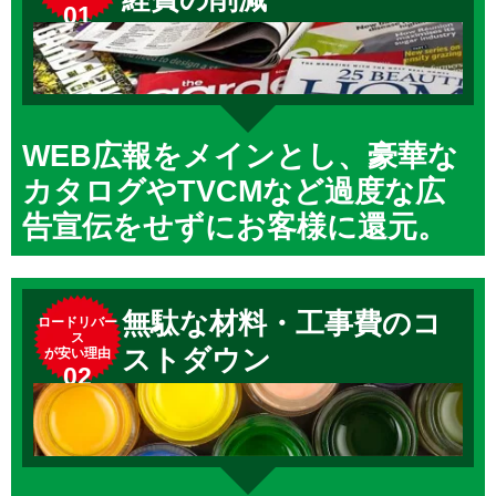
01
WEB広報をメインとし、豪華な
カタログやTVCMなど過度な広
告宣伝をせずにお客様に還元。
無駄な材料・工事費のコ
ロードリバー
ス
ストダウン
が安い理由
02