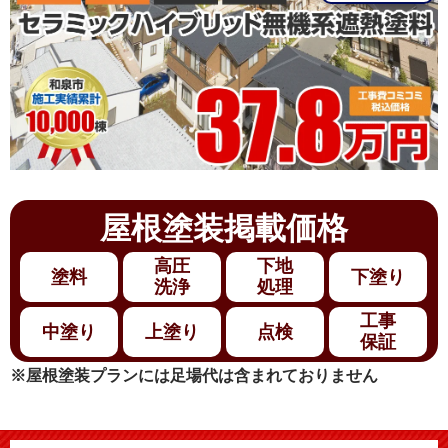
屋根塗装
掲載価格
高圧
下地
塗料
下塗り
洗浄
処理
工事
中塗り
上塗り
点検
保証
※屋根塗装プランには足場代は含まれておりません