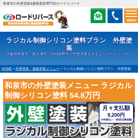
和泉市の外壁塗装&屋根塗装専門店ロードリバース
MENU
ラジカル制御シリコン塗料プラン 外壁塗
装
大阪府和泉市・泉大津市・河内長野市で外壁塗装をするならロードリバース
へ
HOME
>
外壁塗装・屋根塗装メニュー
>
ラジカル制御シリコン塗料プラン 外壁塗装
和泉市の外壁塗装メニュー ラジカル
制御シリコン塗料 54.8万円
月々支払額
円
9,200
※60回払い、2回目以降金額