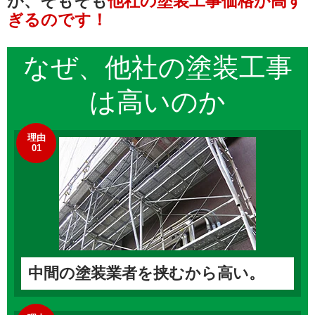
が、そもそも
他社の塗装工事価格が高す
ぎるのです！
なぜ、他社の
塗装工事
は高いのか
理由
01
中間の塗装業者を挟むから高い。