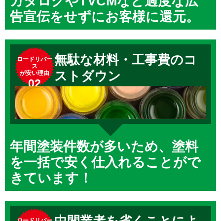
カタログやTVCMなど過度な広
告宣伝をせずにお客様に還元。
無駄な材料・工事費のコ
ロードリバー
ス
ストダウン
が安い理由
02
年間塗装件数が多いため、塗料
を一括で安く仕入れることがで
きています！
中間業者を省くことによ
ロードリバー