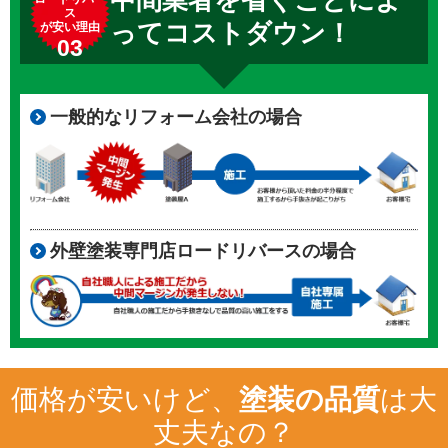
ス
ってコストダウン！
が安い理由
03
一般的なリフォーム会社の場合
外壁塗装専門店ロードリバースの場合
価格が安いけど、
塗装の品質
は大
丈夫なの？