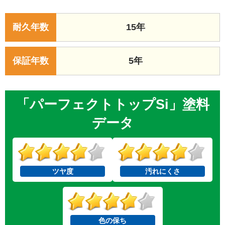
耐久年数
15年
保証年数
5年
「パーフェクトトップSi」塗料
データ
ツヤ度
汚れにくさ
色の保ち