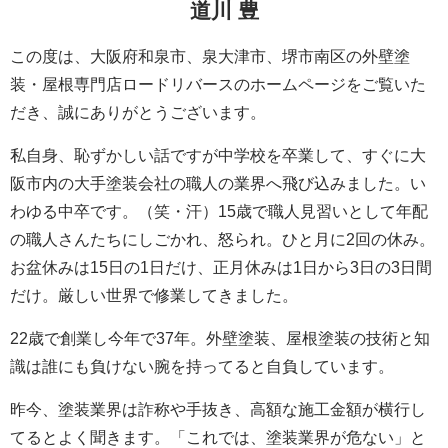
道川 豊
この度は、大阪府和泉市、泉大津市、堺市南区の外壁塗
装・屋根専門店ロードリバースのホームページをご覧いた
だき、誠にありがとうございます。
私自身、恥ずかしい話ですが中学校を卒業して、すぐに大
阪市内の大手塗装会社の職人の業界へ飛び込みました。い
わゆる中卒です。（笑・汗）15歳で職人見習いとして年配
の職人さんたちにしごかれ、怒られ。ひと月に2回の休み。
お盆休みは15日の1日だけ、正月休みは1日から3日の3日間
だけ。厳しい世界で修業してきました。
22歳で創業し今年で37年。外壁塗装、屋根塗装の技術と知
識は誰にも負けない腕を持ってると自負しています。
昨今、塗装業界は詐称や手抜き、高額な施工金額が横行し
てるとよく聞きます。「これでは、塗装業界が危ない」と