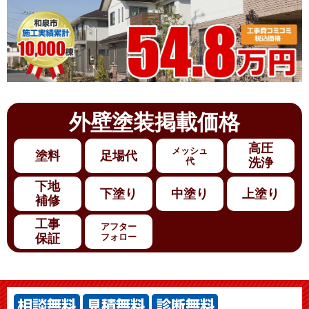
外壁塗装
掲載価格
高圧
メッシュ
塗料
足場代
代
洗浄
下地
下塗り
中塗り
上塗り
補修
工事
アフター
保証
フォロー