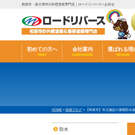
和泉市・泉大津市の外壁塗装専門店｜ロードリバースへお任せ
初めての方へ
会社案内
選ばれる理
FIRST
CORPORATAE
REASON
HOME
>
現場ブログ
>
【和泉市】市立施設の屋根防水
防水