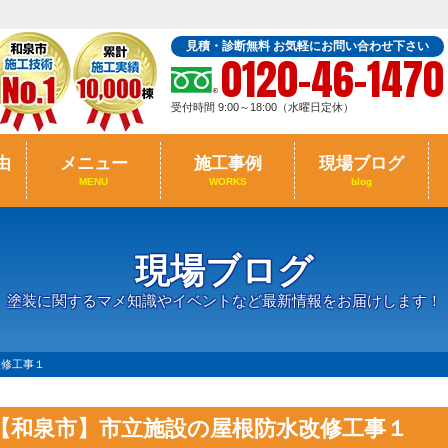
見積・診断無料 お気軽にお問い合わせ下さい
0120-46-1470
受付時間 9:00～18:00（水曜日定休）
由
メニュー
施工事例
現場ブログ
MENU
WORKS
blog
現場ブログ
塗装に関するマメ知識やイベントなど最新情報をお届けします！
改修工事１
【和泉市】市立施設の屋根防水改修工事１