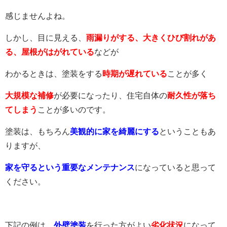
感じませんよね。
しかし、目に見える、
雨漏りがする、大きくひび割れがあ
る、屋根がはがれている
などが
わかるときは、塗装をする
時期が遅れている
ことが多く
大規模な補修
が必要になったり、住宅自体の
耐久性が落ち
てしまう
ことが多いのです。
塗装は、もちろん
美観的に家を綺麗にする
ということもあ
りますが、
家を守るという重要なメンテナンス
になっていると思って
ください。
下記の例は、
外壁塗装
を行った方がよい
劣化状況
になって