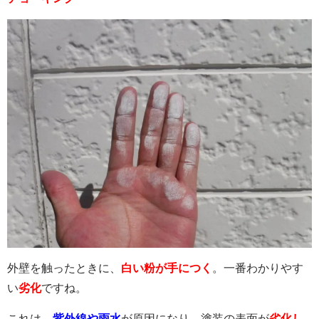
外壁を触ったときに、
白い粉が手につく
。一番わかりやす
い
劣化
ですね。
これは、
紫外線や雨水
が原因になり、塗装の表面が
劣化し