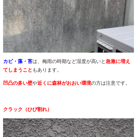
カビ・藻・苔
は、梅雨の時期など湿度が高いと
急激に増え
てしまうこと
もあります。
凹凸の多い壁
や
近くに森林がおおい環境
の方は注意です。
ク
ラック（ひび割れ）