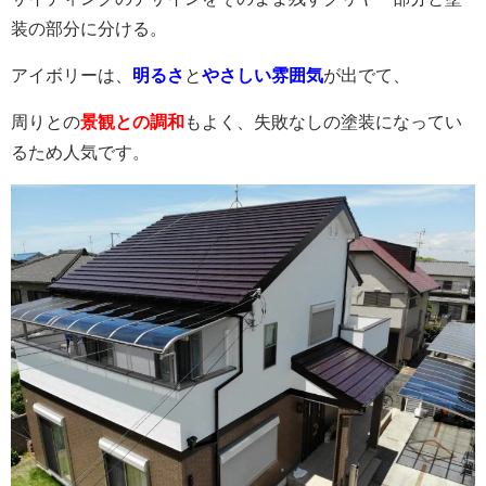
装の部分に分ける。
アイボリーは、
明るさ
と
やさしい雰囲気
が出でて、
周りとの
景観との調和
もよく、失敗なしの塗装になってい
るため人気です。