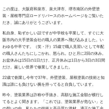
この度は、大阪府和泉市、泉大津市、堺市南区の外壁塗
装・屋根専門店ロードリバースのホームページをご覧いた
だき、誠にありがとうございます。
私自身、恥ずかしい話ですが中学校を卒業して、すぐに大
阪市内の大手塗装会社の職人の業界へ飛び込みました。い
わゆる中卒です。（笑・汗）15歳で職人見習いとして年配
の職人さんたちにしごかれ、怒られ。ひと月に2回の休み。
お盆休みは15日の1日だけ、正月休みは1日から3日の3日間
だけ。厳しい世界で修業してきました。
22歳で創業し今年で37年。外壁塗装、屋根塗装の技術と知
識は誰にも負けない腕を持ってると自負しています。
昨今、塗装業界は詐称や手抜き、高額な施工金額が横行し
てるとよく聞きます。「これでは、塗装業界が危ない」と
の想いの中、私たちの技術と高品質な塗材、適正な施工金