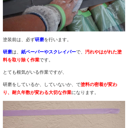
塗装前は、必ず
研磨
を行います。
研磨
は、
紙ペーパーやスクレイパー
で、
汚れやはがれた塗
料を取り除く作業
です。
とても根気がいる作業ですが、
研磨をしているか、していないか、で
塗料の密着が変わ
り、耐久年数が変わる大切な作業
になります。