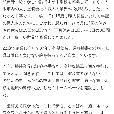
私自身、恥ずかしい話ですが中学校を卒業して、すぐに大
阪市内の大手塗装会社の職人の業界へ飛び込みました。い
わゆる中卒です。（笑・汗）15歳で職人見習いとして年配
の職人さんたちにしごかれ、怒られ。ひと月に2回の休み。
お盆休みは15日の1日だけ、正月休みは1日から3日の3日間
だけ。厳しい世界で修業してきました。
22歳で創業し今年で37年。外壁塗装、屋根塗装の技術と知
識は誰にも負けない腕を持ってると自負しています。
昨今、塗装業界は詐称や手抜き、高額な施工金額が横行し
てるとよく聞きます。「これでは、塗装業界が危ない」と
の想いの中、私たちの技術と高品質な塗材、適正な施工金
額を地域の皆様へ提供したくホームページを開設しまし
た。
「塗替えて良かった、これで安心」と喜ばれ、施工途中も
ワクワクさせられる塗装店となれるよう日々努力します。