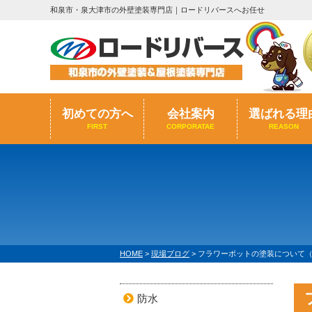
和泉市・泉大津市の外壁塗装専門店｜ロードリバースへお任せ
初めての方へ
会社案内
選ばれる理
FIRST
CORPORATAE
REASON
HOME
>
現場ブログ
>
フラワーポットの塗装について
防水