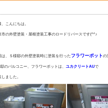
様、こんにちは。
泉市の外壁塗装・屋根塗装工事のロードリバースです(^^♪
フラワーポット
回は、Ｓ様邸の外壁塗装時に塗装を行った
の
様邸のバルコニー、フラワーポットは、
ユカクリートAU
で
装しました。