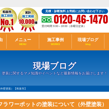
見積・診断無料 お気軽にお問い合わせ下さい
0120-46-1470
受付時間 9:00～18:00（水曜日定休）
由
メニュー
施工事例
現場ブログ
MENU
WORKS
blog
現場ブログ
塗装に関するマメ知識やイベントなど最新情報をお届けします！
（外壁塗装）【和泉市】
フラワーポットの塗装について（外壁塗装）