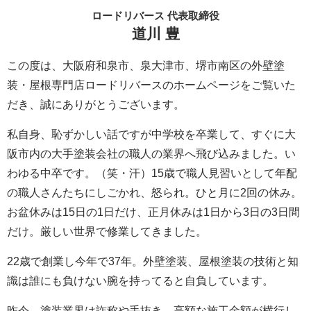
ロードリバース 代表取締役
道川 豊
この度は、大阪府和泉市、泉大津市、堺市南区の外壁塗
装・屋根専門店ロードリバースのホームページをご覧いた
だき、誠にありがとうございます。
私自身、恥ずかしい話ですが中学校を卒業して、すぐに大
阪市内の大手塗装会社の職人の業界へ飛び込みました。い
わゆる中卒です。（笑・汗）15歳で職人見習いとして年配
の職人さんたちにしごかれ、怒られ。ひと月に2回の休み。
お盆休みは15日の1日だけ、正月休みは1日から3日の3日間
だけ。厳しい世界で修業してきました。
22歳で創業し今年で37年。外壁塗装、屋根塗装の技術と知
識は誰にも負けない腕を持ってると自負しています。
昨今、塗装業界は詐称や手抜き、高額な施工金額が横行し