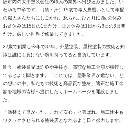
阪市内の大手塗装会社の職人の業界へ飛び込みました。い
わゆる中卒です。（笑・汗）15歳で職人見習いとして年配
の職人さんたちにしごかれ、怒られ。ひと月に2回の休み。
お盆休みは15日の1日だけ、正月休みは1日から3日の3日間
だけ。厳しい世界で修業してきました。
22歳で創業し今年で37年。外壁塗装、屋根塗装の技術と知
識は誰にも負けない腕を持ってると自負しています。
昨今、塗装業界は詐称や手抜き、高額な施工金額が横行し
てるとよく聞きます。「これでは、塗装業界が危ない」と
の想いの中、私たちの技術と高品質な塗材、適正な施工金
額を地域の皆様へ提供したくホームページを開設しまし
た。
「塗替えて良かった、これで安心」と喜ばれ、施工途中も
ワクワクさせられる塗装店となれるよう日々努力します。