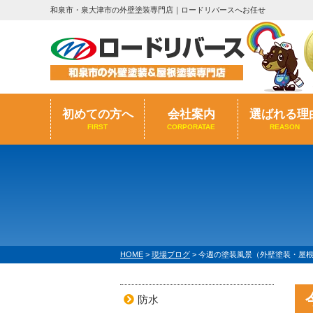
和泉市・泉大津市の外壁塗装専門店｜ロードリバースへお任せ
初めての方へ
会社案内
選ばれる理
FIRST
CORPORATAE
REASON
HOME
>
現場ブログ
>
今週の塗装風景（外壁塗装・屋
防水