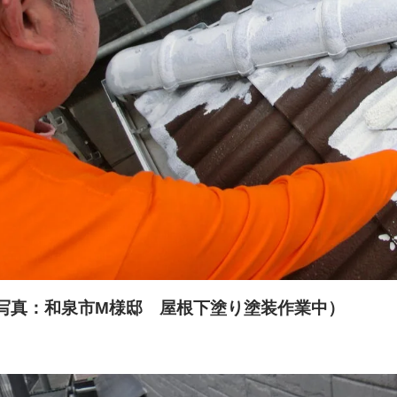
写真：和泉市M様邸 屋根下
塗り塗装作業中）