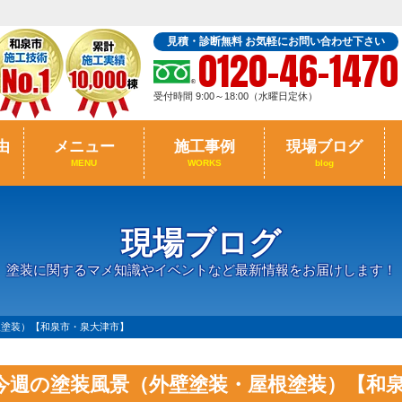
見積・診断無料 お気軽にお問い合わせ下さい
0120-46-1470
受付時間 9:00～18:00（水曜日定休）
由
メニュー
施工事例
現場ブログ
MENU
WORKS
blog
現場ブログ
塗装に関するマメ知識やイベントなど最新情報をお届けします！
根塗装）【和泉市・泉大津市】
今週の塗装風景（外壁塗装・屋根塗装）【和