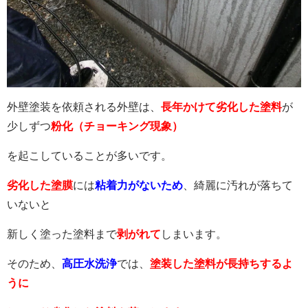
外壁塗装を依頼される外壁は、
長年かけて劣化した塗料
が
少しずつ
粉化（チョーキング現象）
を起こしていることが多いです。
劣化した塗膜
には
粘着力がないため
、綺麗に汚れが落ちて
いないと
新しく塗った塗料まで
剥がれて
しまいます。
そのため、
高圧水洗浄
では、
塗装した塗料が長持ちするよ
うに