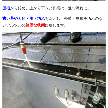
屋根
から始め、上から下へと作業は、進む流れに。
古い苔やカビ・藻・汚れ
を落とし、外壁・屋根を汚れのな
いツルツルの
綺麗な
状態
に戻します。