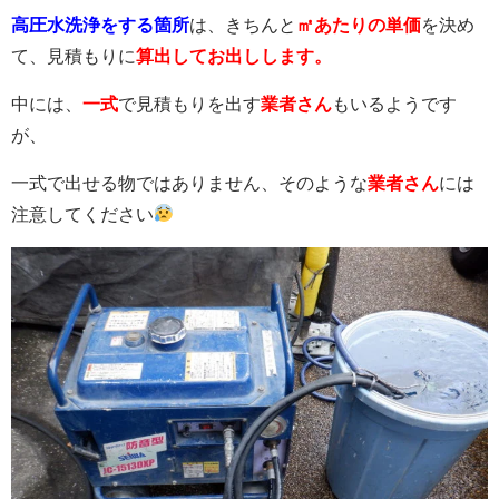
高圧水洗浄をする箇所
は、きちんと
㎡あたりの単価
を決め
て、見積もりに
算出してお出しします。
中には、
一式
で見積もりを出す
業者さん
もいるようです
が、
一式で出せる物ではありません、そのような
業者さ
ん
には
注意してください