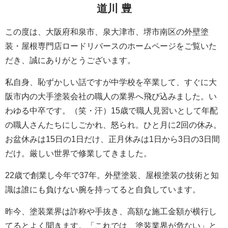
道川 豊
この度は、大阪府和泉市、泉大津市、堺市南区の外壁塗
装・屋根専門店ロードリバースのホームページをご覧いた
だき、誠にありがとうございます。
私自身、恥ずかしい話ですが中学校を卒業して、すぐに大
阪市内の大手塗装会社の職人の業界へ飛び込みました。い
わゆる中卒です。（笑・汗）15歳で職人見習いとして年配
の職人さんたちにしごかれ、怒られ。ひと月に2回の休み。
お盆休みは15日の1日だけ、正月休みは1日から3日の3日間
だけ。厳しい世界で修業してきました。
22歳で創業し今年で37年。外壁塗装、屋根塗装の技術と知
識は誰にも負けない腕を持ってると自負しています。
昨今、塗装業界は詐称や手抜き、高額な施工金額が横行し
てるとよく聞きます。「これでは、塗装業界が危ない」と