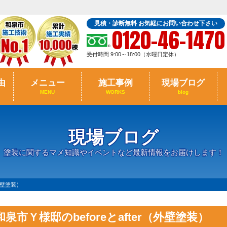
見積・診断無料 お気軽にお問い合わせ下さい
0120-46-1470
受付時間 9:00～18:00（水曜日定休）
由
メニュー
施工事例
現場ブログ
MENU
WORKS
blog
現場ブログ
塗装に関するマメ知識やイベントなど最新情報をお届けします！
（外壁塗装）
和泉市Ｙ様邸のbeforeとafter（外壁塗装）