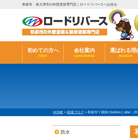
和泉市・泉大津市の外壁塗装専門店｜ロードリバースへお任せ
初めての方へ
会社案内
選ばれる理
FIRST
CORPORATAE
REASON
HOME
>
現場ブログ
>
和泉市Ｙ様邸のbeforeとafter
防水