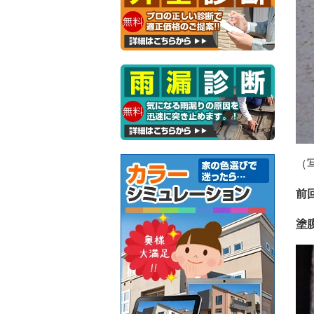
（
前
塗