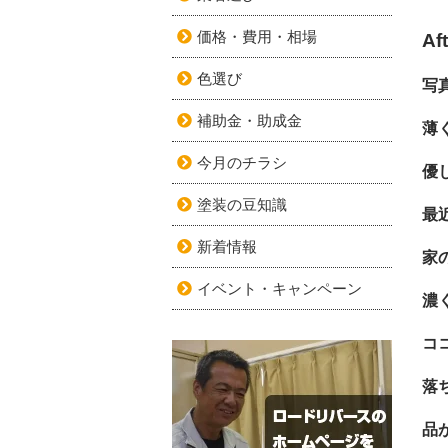
価格・費用・相場
Af
色選び
写
補助金・助成金
薄
今月のチラシ
優
塗装の豆知識
最
新着情報
家
イベント・キャンペーン
濃
コ
落
品