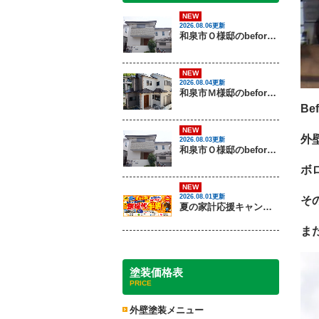
NEW
2026.08.06更新
和泉市Ｏ様邸のbeforeとafter（外壁塗装）
NEW
2026.08.04更新
和泉市Ｍ様邸のbeforeとafter（外壁塗装・屋根塗装）
Bef
NEW
外
2026.08.03更新
和泉市Ｏ様邸のbeforeとafter（外壁塗装）
ボ
NEW
2026.08.01更新
そ
夏の家計応援キャンペーン開催！足場代半額でお得に外壁・屋根塗装を始めるチャンス【8月30日まで】
ま
塗装価格表
PRICE
外壁塗装メニュー