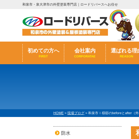
和泉市・泉大津市の外壁塗装専門店｜ロードリバースへお任せ
初めての方へ
会社案内
選ばれる理
FIRST
CORPORATAE
REASON
HOME
>
現場ブログ
>
和泉市Ｉ様邸のbeforeとafte
防水