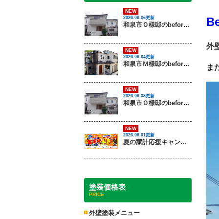
NEW
Be
2026.08.06更新
和泉市Ｏ様邸のbeforeとafter（外壁塗装）
外
NEW
2026.08.04更新
和泉市Ｍ様邸のbeforeとafter（外壁塗装・屋根塗装）
ま
NEW
2026.08.03更新
和泉市Ｏ様邸のbeforeとafter（外壁塗装）
NEW
2026.08.01更新
夏の家計応援キャンペーン開催！足場代半額でお得に外壁・屋根塗装を始めるチャンス【8月30日まで】
塗装価格表
PRICE
外壁塗装メニュー