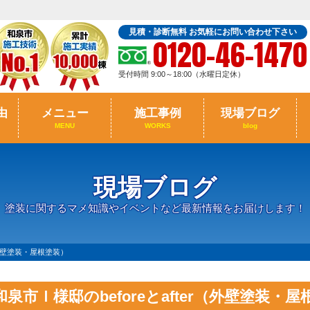
見積・診断無料 お気軽にお問い合わせ下さい
0120-46-1470
受付時間 9:00～18:00（水曜日定休）
由
メニュー
施工事例
現場ブログ
MENU
WORKS
blog
現場ブログ
塗装に関するマメ知識やイベントなど最新情報をお届けします！
r（外壁塗装・屋根塗装）
和泉市Ｉ様邸のbeforeとafter（外壁塗装・