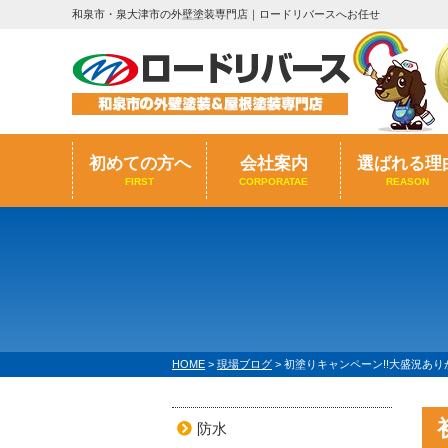
和泉市・泉大津市の外壁塗装専門店｜ロードリバースへお任せ
初めての方へ
会社案内
選ばれる理
FIRST
CORPORATAE
REASON
HOME
>
現場ブログ
>
初塗りキャンペーン!!大盛況あ
防水