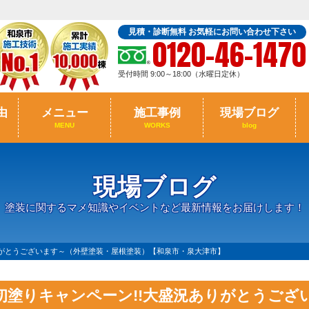
見積・診断無料 お気軽にお問い合わせ下さい
0120-46-1470
受付時間 9:00～18:00（水曜日定休）
由
メニュー
施工事例
現場ブログ
MENU
WORKS
blog
現場ブログ
塗装に関するマメ知識やイベントなど最新情報をお届けします！
りがとうございます～（外壁塗装・屋根塗装）【和泉市・泉大津市】
初塗りキャンペーン!!大盛況ありがとうござ