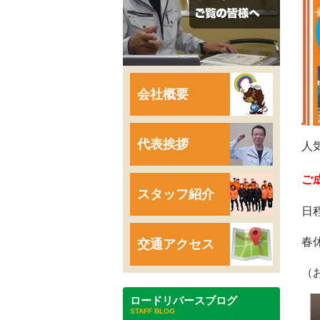
会社概要
代表挨拶
人
ご
スタッフ紹介
日
春
交通アクセス
（
ロードリバースブログ
STAFF BLOG