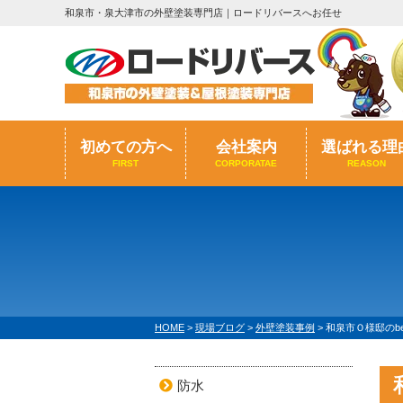
和泉市・泉大津市の外壁塗装専門店｜ロードリバースへお任せ
初めての方へ
会社案内
選ばれる理
FIRST
CORPORATAE
REASON
HOME
>
現場ブログ
>
外壁塗装事例
>
和泉市Ｏ様邸のbef
防水