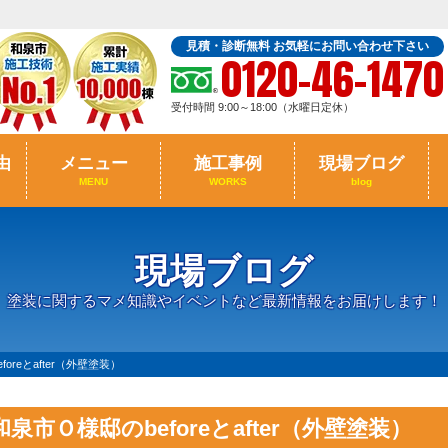
見積・診断無料 お気軽にお問い合わせ下さい
0120-46-1470
受付時間 9:00～18:00（水曜日定休）
由
メニュー
施工事例
現場ブログ
MENU
WORKS
blog
現場ブログ
塗装に関するマメ知識やイベントなど最新情報をお届けします！
oreとafter（外壁塗装）
和泉市Ｏ様邸のbeforeとafter（外壁塗装）