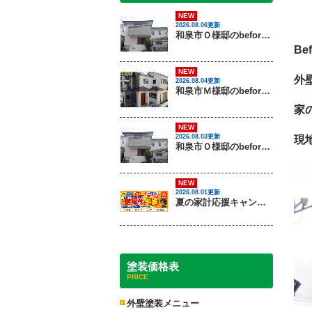
NEW
2026.08.06更新
和泉市Ｏ様邸のbeforeとafter（外壁塗装）
Bef
NEW
外
2026.08.04更新
和泉市Ｍ様邸のbeforeとafter（外壁塗装・屋根塗装）
家
NEW
2026.08.03更新
現
和泉市Ｏ様邸のbeforeとafter（外壁塗装）
NEW
2026.08.01更新
夏の家計応援キャンペーン開催！足場代半額でお得に外壁・屋根塗装を始めるチャンス【8月30日まで】
塗装価格表
PRICE
外壁塗装メニュー