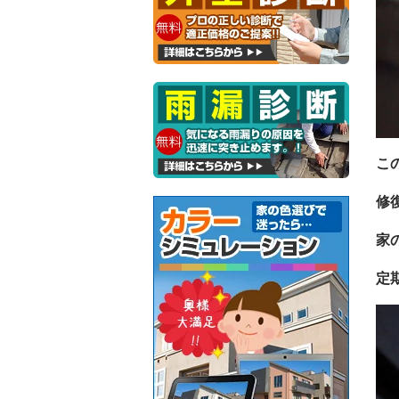
こ
修
家
定