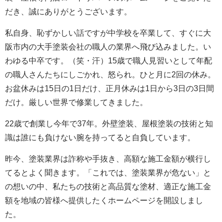
だき、誠にありがとうございます。
私自身、恥ずかしい話ですが中学校を卒業して、すぐに大
阪市内の大手塗装会社の職人の業界へ飛び込みました。い
わゆる中卒です。（笑・汗）15歳で職人見習いとして年配
の職人さんたちにしごかれ、怒られ。ひと月に2回の休み。
お盆休みは15日の1日だけ、正月休みは1日から3日の3日間
だけ。厳しい世界で修業してきました。
22歳で創業し今年で37年。外壁塗装、屋根塗装の技術と知
識は誰にも負けない腕を持ってると自負しています。
昨今、塗装業界は詐称や手抜き、高額な施工金額が横行し
てるとよく聞きます。「これでは、塗装業界が危ない」と
の想いの中、私たちの技術と高品質な塗材、適正な施工金
額を地域の皆様へ提供したくホームページを開設しまし
た。