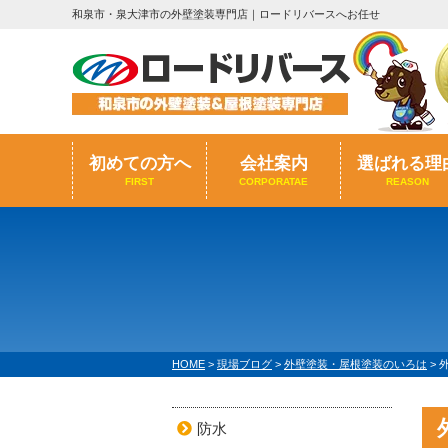
和泉市・泉大津市の外壁塗装専門店｜ロードリバースへお任せ
初めての方へ
会社案内
選ばれる理
FIRST
CORPORATAE
REASON
HOME
>
現場ブログ
>
外壁塗装・屋根塗装のいろは
>
防水