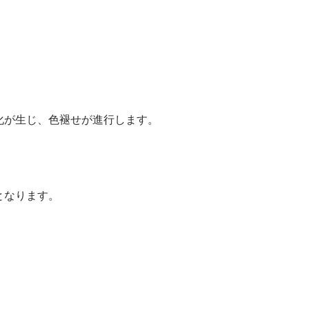
化が生じ、色褪せが進行します。
。
となります。