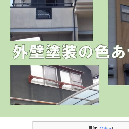
目次
[
非表示
]