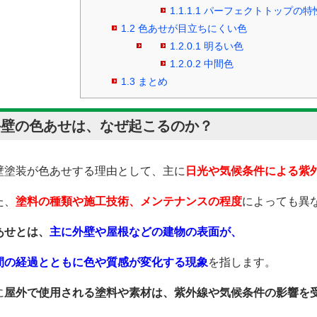
1.1.1.1
パーフェクトトップの特
1.2
色あせが目立ちにくい色
1.2.0.1
明るい色
1.2.0.2
中間色
1.3
まとめ
外壁の色あせは、なぜ起こるのか？
壁塗装が色あせする理由として、主に
日光や気候条件による紫
た、
塗料の種類や施工技術、メンテナンスの程度
によっても異
あせとは、
主に外壁や屋根などの建物の表面が、
間の経過とともに色や質感が変化する現象
を指します。
に
屋外で使用される塗料や素材は、紫外線や気候条件の影響を