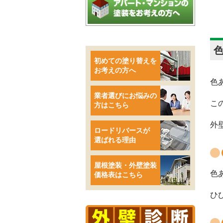
初めての塗り替えを
お考えの方へ
色
業者選びにお悩みの
こ
方はこちら
外
ロードリバースが
選ばれる理由
屋根塗装・外壁塗装
色
価格表はこちら
ひ