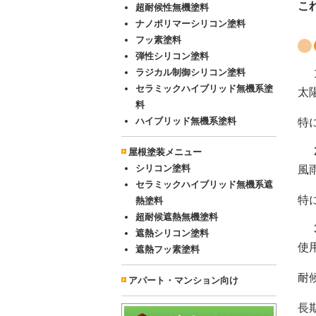
こ
超耐候性無機塗料
ナノポリマーシリコン塗料
フッ素塗料
弾性シリコン塗料
ラジカル制御シリコン塗料
セラミックハイブリッド無機系塗
太
料
ハイブリッド無機系塗料
特
屋根塗装メニュー
シリコン塗料
風
セラミックハイブリッド無機系遮
特
熱塗料
超耐候遮熱無機塗料
遮熱シリコン塗料
使
遮熱フッ素塗料
耐
アパート・マンション向け
長