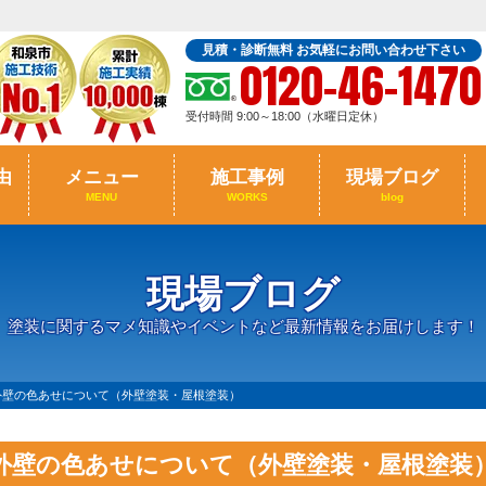
見積・診断無料 お気軽にお問い合わせ下さい
0120-46-1470
受付時間 9:00～18:00（水曜日定休）
由
メニュー
施工事例
現場ブログ
MENU
WORKS
blog
現場ブログ
塗装に関するマメ知識やイベントなど最新情報をお届けします！
外壁の色あせについて（外壁塗装・屋根塗装）
外壁の色あせについて（外壁塗装・屋根塗装