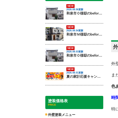
NEW
2026.08.06更新
和泉市Ｏ様邸のbeforeとafter（外壁塗装）
NEW
2026.08.04更新
和泉市Ｍ様邸のbeforeとafter（外壁塗装・屋根塗装）
NEW
2026.08.03更新
和泉市Ｏ様邸のbeforeとafter（外壁塗装）
外
NEW
2026.08.01更新
ま
夏の家計応援キャンペーン開催！足場代半額でお得に外壁・屋根塗装を始めるチャンス【8月30日まで】
色
時
塗装価格表
PRICE
特
外壁塗装メニュー