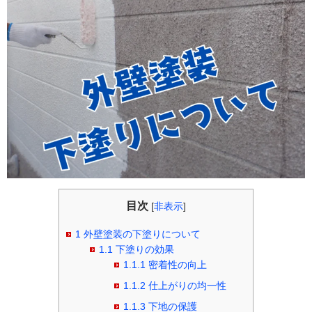
目次
[
非表示
]
1
外壁塗装の下塗りについて
1.1
下塗りの効果
1.1.1
密着性の向上
1.1.2
仕上がりの均一性
1.1.3
下地の保護