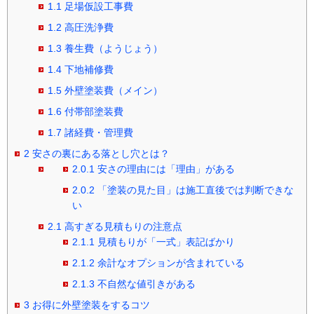
1.1
足場仮設工事費
1.2
高圧洗浄費
1.3
養生費（ようじょう）
1.4
下地補修費
1.5
外壁塗装費（メイン）
1.6
付帯部塗装費
1.7
諸経費・管理費
2
安さの裏にある落とし穴とは？
2.0.1
安さの理由には「理由」がある
2.0.2
「塗装の見た目」は施工直後では判断できな
い
2.1
高すぎる見積もりの注意点
2.1.1
見積もりが「一式」表記ばかり
2.1.2
余計なオプションが含まれている
2.1.3
不自然な値引きがある
3
お得に外壁塗装をするコツ