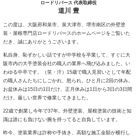
ロードリバース 代表取締役
道川 豊
この度は、大阪府和泉市、泉大津市、堺市南区の外壁塗
装・屋根専門店ロードリバースのホームページをご覧いた
だき、誠にありがとうございます。
私自身、恥ずかしい話ですが中学校を卒業して、すぐに大
阪市内の大手塗装会社の職人の業界へ飛び込みました。い
わゆる中卒です。（笑・汗）15歳で職人見習いとして年配
の職人さんたちにしごかれ、怒られ。ひと月に2回の休み。
お盆休みは15日の1日だけ、正月休みは1日から3日の3日間
だけ。厳しい世界で修業してきました。
22歳で創業し今年で37年。外壁塗装、屋根塗装の技術と知
識は誰にも負けない腕を持ってると自負しています。
昨今、塗装業界は詐称や手抜き、高額な施工金額が横行し