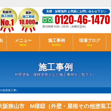
見積・診断無料 お気軽にお問い合わせ下さい
0120-46-1470
受付時間 9:00～18:00（水曜日定休）
由
メニュー
施工事例
現場ブログ
MENU
WORKS
blog
施工事例
外壁塗装・屋根塗替えなど施工事例をご覧下さい
の他塗装工事）
大阪狭山市 M様邸（外壁・屋根その他塗装