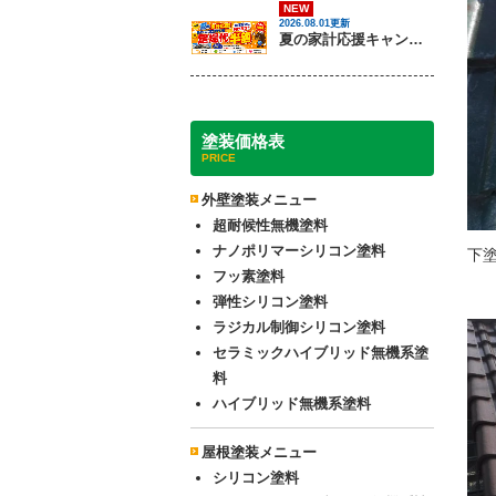
NEW
2026.08.01更新
夏の家計応援キャンペーン開催！足場代半額でお得に外壁・屋根塗装を始めるチャンス【8月30日まで】
塗装価格表
PRICE
外壁塗装メニュー
超耐候性無機塗料
ナノポリマーシリコン塗料
下
フッ素塗料
弾性シリコン塗料
ラジカル制御シリコン塗料
セラミックハイブリッド無機系塗
料
ハイブリッド無機系塗料
屋根塗装メニュー
シリコン塗料