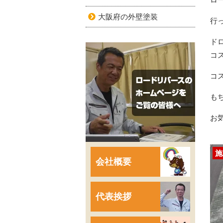
大阪府の外壁塗装
行
ド
コ
コ
も
お
施
会社概要
代表挨拶