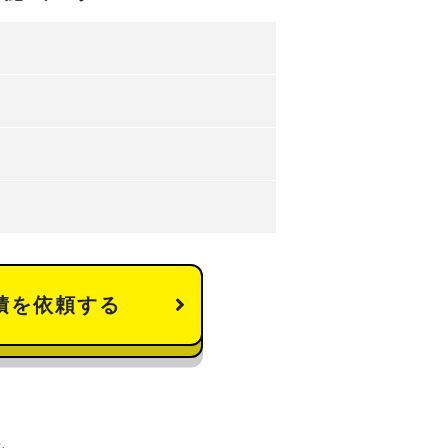
積を依頼する
を