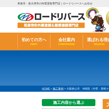
和泉市・泉大津市の外壁塗装専門店｜ロードリバースへお任せ
初めての方へ
会社案内
選ばれる理
FIRST
CORPORATAE
REASON
HOME
>
施工事例
>
大阪狭山市 M様邸（外壁・屋根そ
施工内容から選ぶ