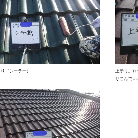
塗り（シーラー）
上塗り。ロ
りこんでい