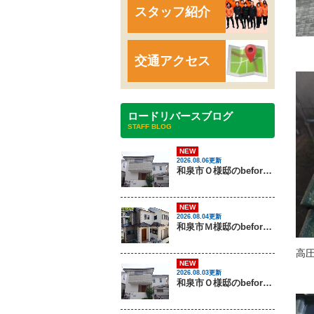
スタッフ紹介
交通アクセス
ロードリバースブログ
STAFF BLOG
NEW
2026.08.06更新
和泉市Ｏ様邸のbeforeとafter（外壁塗装）
NEW
2026.08.04更新
和泉市Ｍ様邸のbeforeとafter（外壁塗装・屋根塗装）
高
NEW
2026.08.03更新
和泉市Ｏ様邸のbeforeとafter（外壁塗装）