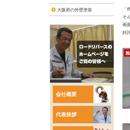
「
大阪府の外壁塗装
そ
画
好
施
会社概要
代表挨拶