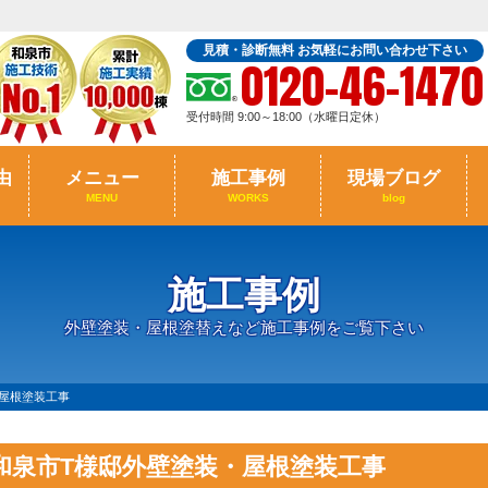
見積・診断無料 お気軽にお問い合わせ下さい
0120-46-1470
受付時間 9:00～18:00（水曜日定休）
由
メニュー
施工事例
現場ブログ
MENU
WORKS
blog
施工事例
外壁塗装・屋根塗替えなど施工事例をご覧下さい
屋根塗装工事
和泉市T様邸外壁塗装・屋根塗装工事