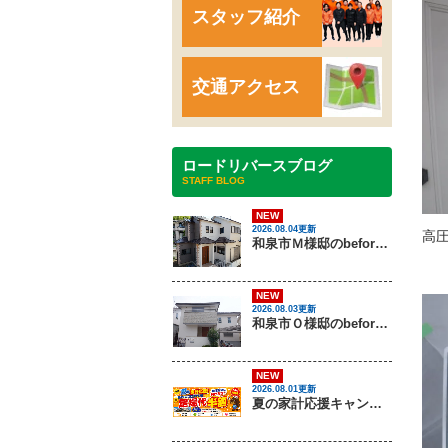
スタッフ紹介
交通アクセス
ロードリバースブログ
STAFF BLOG
NEW
2026.08.04更新
高
和泉市Ｍ様邸のbeforeとafter（外壁塗装・屋根塗装）
NEW
2026.08.03更新
和泉市Ｏ様邸のbeforeとafter（外壁塗装）
NEW
2026.08.01更新
夏の家計応援キャンペーン開催！足場代半額でお得に外壁・屋根塗装を始めるチャンス【8月30日まで】