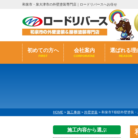
和泉市・泉大津市の外壁塗装専門店｜ロードリバースへお任せ
初めての方へ
会社案内
選ばれる理
FIRST
CORPORATAE
REASON
HOME
>
施工事例
>
外壁塗装
>
和泉市T様邸外壁塗装・
施工内容から選ぶ