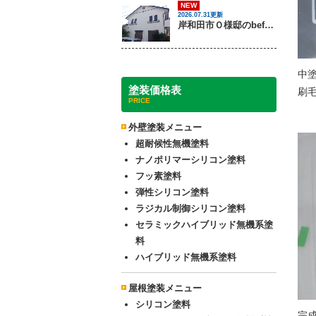
NEW
2026.07.31更新
岸和田市Ｏ様邸のbeforeとafter（外壁塗装・屋根塗装）
中
塗装価格表
刷
PRICE
外壁塗装メニュー
超耐候性無機塗料
ナノポリマーシリコン塗料
フッ素塗料
弾性シリコン塗料
ラジカル制御シリコン塗料
セラミックハイブリッド無機系塗
料
ハイブリッド無機系塗料
屋根塗装メニュー
シリコン塗料
完