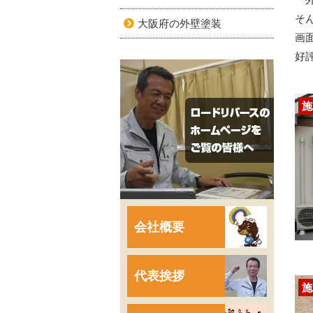
そ
大阪府の外壁塗装
画
好
施
会社概要
代表挨拶
施