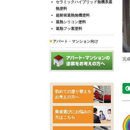
セラミックハイブリッド無機系遮
熱塗料
超耐候遮熱無機塗料
遮熱シリコン塗料
遮熱フッ素塗料
アパート・マンション向け
完
初めての塗り替えを
お考えの方へ
業者選びにお悩みの
方はこちら