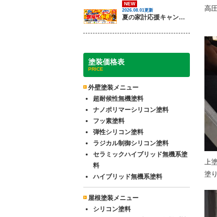
NEW
高
2026.08.01更新
夏の家計応援キャンペーン開催！足場代半額でお得に外壁・屋根塗装を始めるチャンス【8月30日まで】
塗装価格表
PRICE
外壁塗装メニュー
超耐候性無機塗料
ナノポリマーシリコン塗料
フッ素塗料
弾性シリコン塗料
ラジカル制御シリコン塗料
セラミックハイブリッド無機系塗
上
料
塗
ハイブリッド無機系塗料
屋根塗装メニュー
シリコン塗料