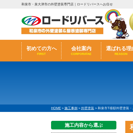
和泉市・泉大津市の外壁塗装専門店｜ロードリバースへお任せ
初めての方へ
会社案内
選ばれる理
FIRST
CORPORATAE
REASON
HOME
>
施工事例
>
外壁塗装
>
和泉市T様邸外壁塗装・屋
施工内容から選ぶ