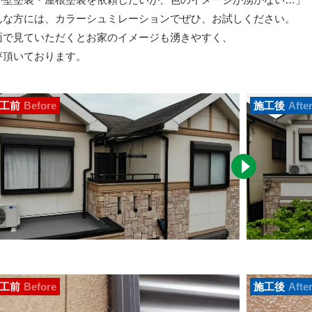
んな方には、カラーシュミレーションでぜひ、お試しください。
面で見ていただくとお家のイメージも湧きやすく、
評頂いております。
工前
Before
施工後
Afte
工前
Before
施工後
Afte