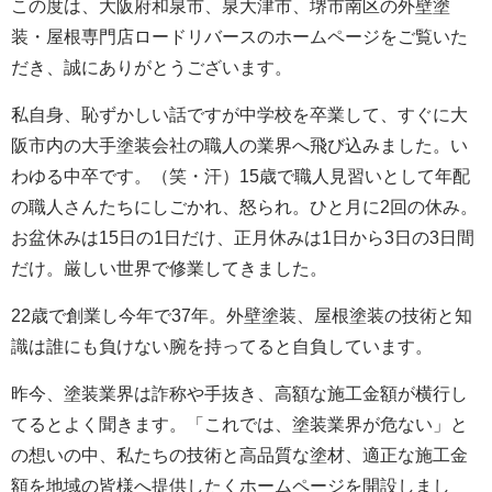
この度は、大阪府和泉市、泉大津市、堺市南区の外壁塗
装・屋根専門店ロードリバースのホームページをご覧いた
だき、誠にありがとうございます。
私自身、恥ずかしい話ですが中学校を卒業して、すぐに大
阪市内の大手塗装会社の職人の業界へ飛び込みました。い
わゆる中卒です。（笑・汗）15歳で職人見習いとして年配
の職人さんたちにしごかれ、怒られ。ひと月に2回の休み。
お盆休みは15日の1日だけ、正月休みは1日から3日の3日間
だけ。厳しい世界で修業してきました。
22歳で創業し今年で37年。外壁塗装、屋根塗装の技術と知
識は誰にも負けない腕を持ってると自負しています。
昨今、塗装業界は詐称や手抜き、高額な施工金額が横行し
てるとよく聞きます。「これでは、塗装業界が危ない」と
の想いの中、私たちの技術と高品質な塗材、適正な施工金
額を地域の皆様へ提供したくホームページを開設しまし