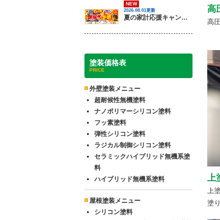
NEW
高
2026.08.01更新
夏の家計応援キャンペーン開催！足場代半額でお得に外壁・屋根塗装を始めるチャンス【8月30日まで】
高
塗装価格表
PRICE
外壁塗装メニュー
超耐候性無機塗料
ナノポリマーシリコン塗料
フッ素塗料
弾性シリコン塗料
ラジカル制御シリコン塗料
セラミックハイブリッド無機系塗
料
上
ハイブリッド無機系塗料
上
屋根塗装メニュー
塗
シリコン塗料