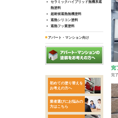
セラミックハイブリッド無機系遮
熱塗料
超耐候遮熱無機塗料
遮熱シリコン塗料
遮熱フッ素塗料
アパート・マンション向け
完
完
初めての塗り替えを
お考えの方へ
業者選びにお悩みの
方はこちら