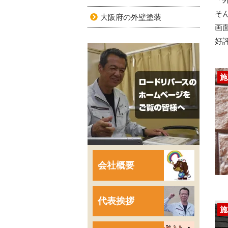
そ
大阪府の外壁塗装
画
好
施
会社概要
代表挨拶
施