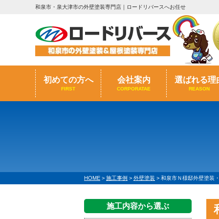
和泉市・泉大津市の外壁塗装専門店｜ロードリバースへお任せ
初めての方へ
会社案内
選ばれる理
FIRST
CORPORATAE
REASON
HOME
>
施工事例
>
外壁塗装
>
和泉市Ｎ様邸外壁塗装・屋
施工内容から選ぶ