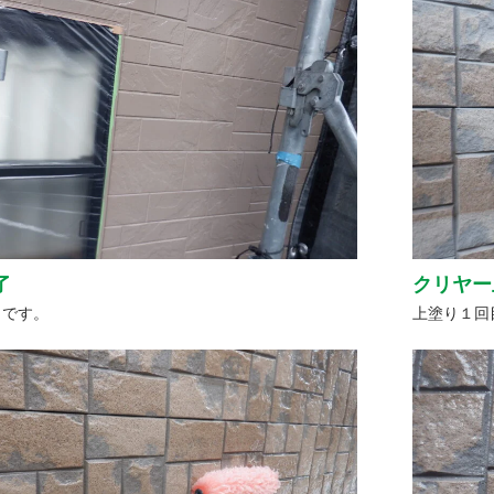
了
クリヤー
了です。
上塗り１回