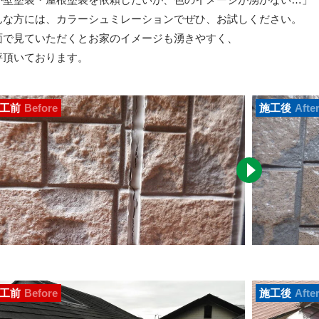
んな方には、カラーシュミレーションでぜひ、お試しください。
面で見ていただくとお家のイメージも湧きやすく、
評頂いております。
工前
Before
施工後
Afte
工前
Before
施工後
Afte