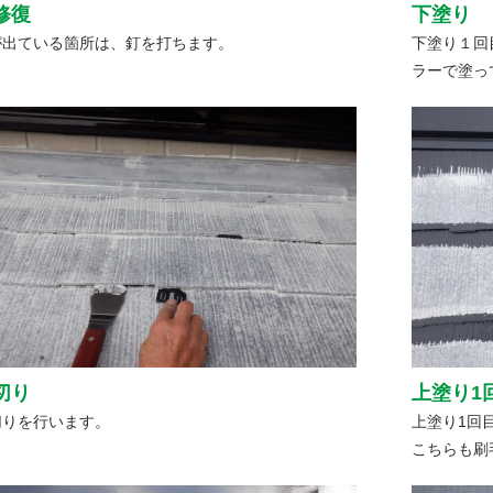
修復
下塗り
が出ている箇所は、釘を打ちます。
下塗り１回
ラーで塗っ
切り
上塗り1
切りを行います。
上塗り1回
こちらも刷