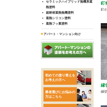
セラミックハイブリッド無機系遮
釘
熱塗料
釘
超耐候遮熱無機塗料
遮熱シリコン塗料
遮熱フッ素塗料
アパート・マンション向け
初めての塗り替えを
お考えの方へ
縁
縁
業者選びにお悩みの
方はこちら