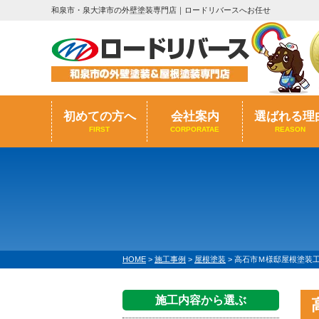
和泉市・泉大津市の外壁塗装専門店｜ロードリバースへお任せ
初めての方へ
会社案内
選ばれる理
FIRST
CORPORATAE
REASON
HOME
>
施工事例
>
屋根塗装
>
高石市Ｍ様邸屋根塗装
施工内容から選ぶ