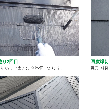
塗り2回目
再度縁切
塗りです。上塗りは、合計2回になります。
再度、縁切