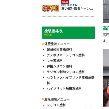
NEW
2026.08.01更新
夏の家計応援キャンペーン開催！足場代半額でお得に外壁・屋根塗装を始めるチャンス【8月30日まで】
高
塗装価格表
高
PRICE
す
外壁塗装メニュー
超耐候性無機塗料
ナノポリマーシリコン塗料
フッ素塗料
弾性シリコン塗料
ラジカル制御シリコン塗料
セラミックハイブリッド無機系塗
料
ハイブリッド無機系塗料
屋根塗装メニュー
シリコン塗料