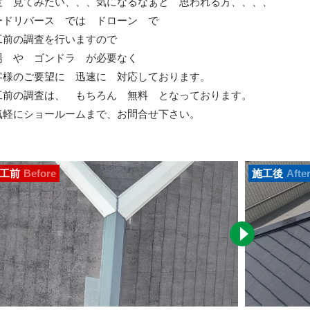
度 見てみたい、、、気になるなぁと 思われる方、、、、
ードリバース では ドローン で
工前の調査を行いますので
場 や ゴンドラ が必要なく
客様のご要望に 迅速に 対応しております。
工前の調査は、 もちろん 無料 となっております。
気軽にショールームまで、お問合せ下さい。
工前
Before
施工後
Afte