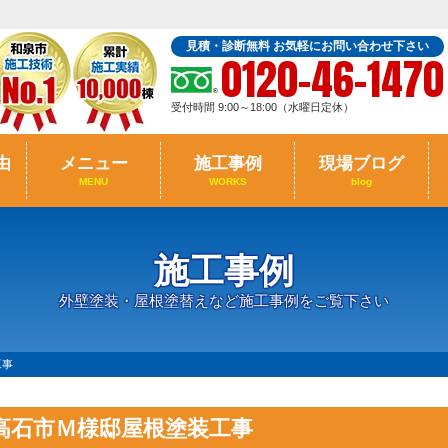
見積・診断無料 お気軽にお問い合わせ下さい
0120-46-1470
受付時間 9:00～18:00（水曜日定休）
由
メニュー
施工事例
現場ブログ
MENU
WORKS
blog
施工事例
外壁塗装・屋根塗替えなど施工事例をご覧下さい
工事
高石市Ｍ様邸屋根塗装工事