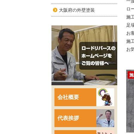
一
ロ
大阪府の外壁塗装
施
足
お
施
お
施
会社概要
代表挨拶