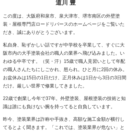
道川 豊
この度は、大阪府和泉市、泉大津市、堺市南区の外壁塗
装・屋根専門店ロードリバースのホームページをご覧いた
だき、誠にありがとうございます。
私自身、恥ずかしい話ですが中学校を卒業して、すぐに大
阪市内の大手塗装会社の職人の業界へ飛び込みました。い
わゆる中卒です。（笑・汗）15歳で職人見習いとして年配
の職人さんたちにしごかれ、怒られ。ひと月に2回の休み。
お盆休みは15日の1日だけ、正月休みは1日から3日の3日間
だけ。厳しい世界で修業してきました。
22歳で創業し今年で37年。外壁塗装、屋根塗装の技術と知
識は誰にも負けない腕を持ってると自負しています。
昨今、塗装業界は詐称や手抜き、高額な施工金額が横行し
てるとよく聞きます。「これでは、塗装業界が危ない」と