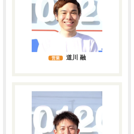
道川 融
営業