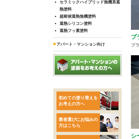
セラミックハイブリッド無機系遮
熱塗料
超耐候遮熱無機塗料
遮熱シリコン塗料
遮熱フッ素塗料
プ
アパート・マンション向け
プ
初めての塗り替えを
お考えの方へ
業者選びにお悩みの
方はこちら
シ