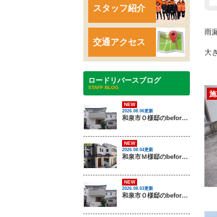
スタッフ紹介
雨
交通アクセス
大
ロードリバースブログ
STAFF BLOG
施
NEW
2026.08.06更新
和泉市Ｏ様邸のbeforeとafter（外壁塗装）
NEW
2026.08.04更新
和泉市Ｍ様邸のbeforeとafter（外壁塗装・屋根塗装）
NEW
2026.08.03更新
和泉市Ｏ様邸のbeforeとafter（外壁塗装）