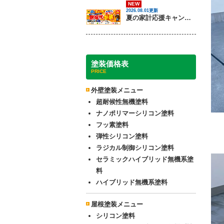
NEW
2026.08.01更新
夏の家計応援キャンペーン開催！足場代半額でお得に外壁・屋根塗装を始めるチャンス【8月30日まで】
塗装価格表
PRICE
外壁塗装メニュー
超耐候性無機塗料
ナノポリマーシリコン塗料
フッ素塗料
弾性シリコン塗料
ラジカル制御シリコン塗料
セラミックハイブリッド無機系塗
料
ハイブリッド無機系塗料
屋根塗装メニュー
シリコン塗料