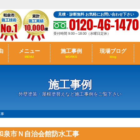
見積・診断無料 お気軽にお問い合わせ下さい
0120-46-1470
受付時間 9:00～18:00（水曜日定休）
由
メニュー
施工事例
現場ブログ
MENU
WORKS
blog
施工事例
外壁塗装・屋根塗替えなど施工事例をご覧下さい
工事
和泉市Ｎ自治会館防水工事