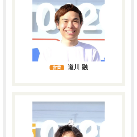
道川 融
営業