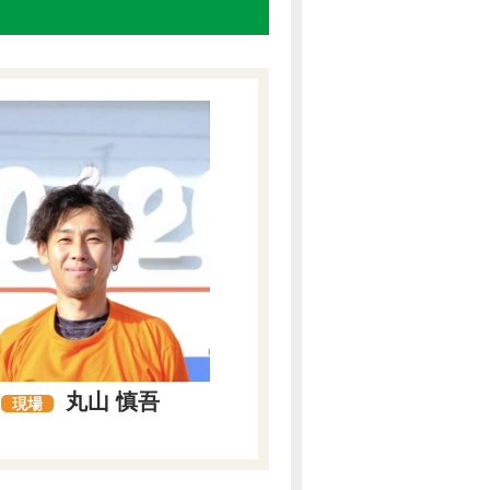
丸山 慎吾
現場