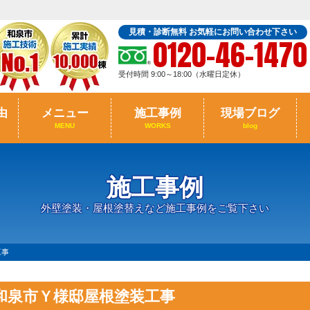
見積・診断無料 お気軽にお問い合わせ下さい
0120-46-1470
受付時間 9:00～18:00（水曜日定休）
由
メニュー
施工事例
現場ブログ
MENU
WORKS
blog
施工事例
外壁塗装・屋根塗替えなど施工事例をご覧下さい
工事
和泉市Ｙ様邸屋根塗装工事