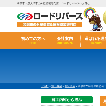
和泉市・泉大津市の外壁塗装専門店｜ロードリバースへお任せ
初めての方へ
会社案内
選ばれる理
FIRST
CORPORATAE
REASON
HOME
>
施工事例
>
外壁塗装
>
和泉市Ｙ様邸屋根塗装
施工内容から選ぶ