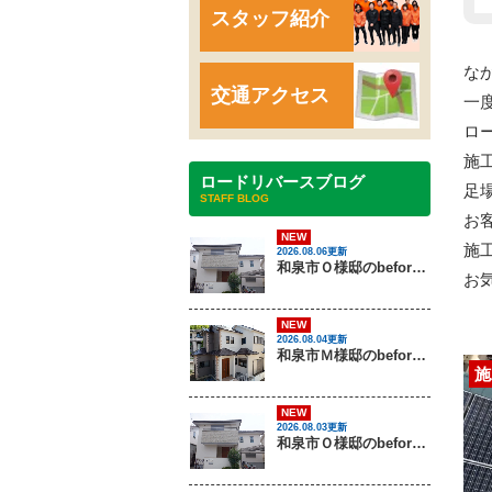
スタッフ紹介
な
交通アクセス
一
ロ
施
ロードリバースブログ
足
STAFF BLOG
お
NEW
施
2026.08.06更新
和泉市Ｏ様邸のbeforeとafter（外壁塗装）
お
NEW
2026.08.04更新
和泉市Ｍ様邸のbeforeとafter（外壁塗装・屋根塗装）
施
NEW
2026.08.03更新
和泉市Ｏ様邸のbeforeとafter（外壁塗装）