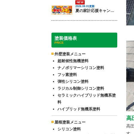
NEW
2026.08.01更新
夏の家計応援キャンペーン開催！足場代半額でお得に外壁・屋根塗装を始めるチャンス【8月30日まで】
塗装価格表
PRICE
外壁塗装メニュー
超耐候性無機塗料
ナノポリマーシリコン塗料
フッ素塗料
弾性シリコン塗料
ラジカル制御シリコン塗料
セラミックハイブリッド無機系塗
料
ハイブリッド無機系塗料
高
屋根塗装メニュー
高
シリコン塗料
す