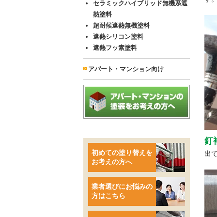
セラミックハイブリッド無機系遮
熱塗料
超耐候遮熱無機塗料
遮熱シリコン塗料
遮熱フッ素塗料
アパート・マンション向け
釘
初めての塗り替えを
出
お考えの方へ
業者選びにお悩みの
方はこちら