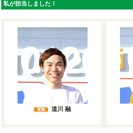
私が担当しました！
道川 融
営業