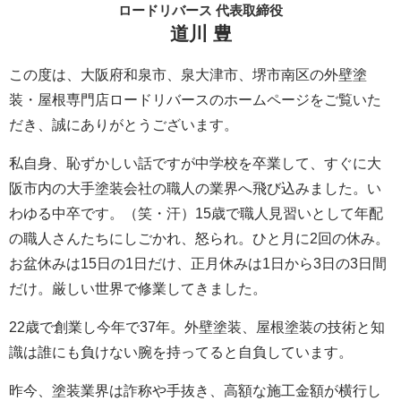
ロードリバース 代表取締役
道川 豊
この度は、大阪府和泉市、泉大津市、堺市南区の外壁塗
装・屋根専門店ロードリバースのホームページをご覧いた
だき、誠にありがとうございます。
私自身、恥ずかしい話ですが中学校を卒業して、すぐに大
阪市内の大手塗装会社の職人の業界へ飛び込みました。い
わゆる中卒です。（笑・汗）15歳で職人見習いとして年配
の職人さんたちにしごかれ、怒られ。ひと月に2回の休み。
お盆休みは15日の1日だけ、正月休みは1日から3日の3日間
だけ。厳しい世界で修業してきました。
22歳で創業し今年で37年。外壁塗装、屋根塗装の技術と知
識は誰にも負けない腕を持ってると自負しています。
昨今、塗装業界は詐称や手抜き、高額な施工金額が横行し