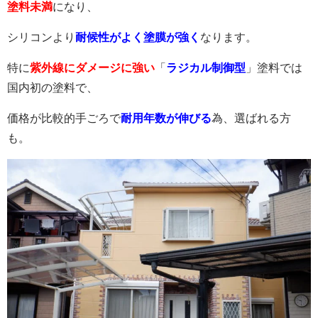
塗料未満
になり、
シリコンより
耐候性がよく塗膜が強く
なります。
特に
紫外線にダメージに強い
「
ラジカル制御型
」塗料では
国内初の塗料で、
価格が比較的手ごろで
耐用年数が伸びる
為、選ばれる方
も。