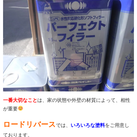
一番大切なこと
は、家の状態や外壁の材質によって、相性
が重要
ロードリバース
では、
いろいろな塗料
をご用意し
ております。