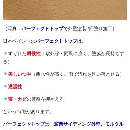
（写真：
パーフェクトトップ
で外壁塗装2回塗り施工）
日本ペイントの
パーフェクトトップ
は、
すぐれた
耐候性
（紫外線・雨風に強く、塗膜が長持ちす
る）
美しいつや
（親水性が高く、雨で汚れを洗い落とせる）
透湿性
藻・カビ
の繁殖を押さえる
という特徴があります。
パーフェクトトップ
は、
窯業サイディング外壁、モルタル