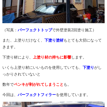
（写真：
パーフェクトトップ
で外壁塗装2回塗り施工）
また、上塗りだけなく、
下塗り塗材
もとても大切になって
きます。
下塗り材により、
上塗り材の持ちに影響
します。
いくら上塗り材にいいものを使用していても、
下塗り
がし
っかりされていないと
数年で
ペンキが剥がれてしまうこと
も。
今回は、
パーフェクトフィラー
を使用しています。