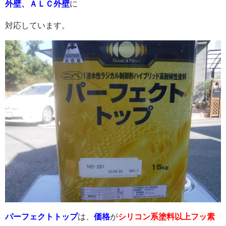
外壁、ＡＬＣ外壁
に
対応しています。
パーフェクトトップ
は、
価格
が
シリコン系塗料以上フッ素