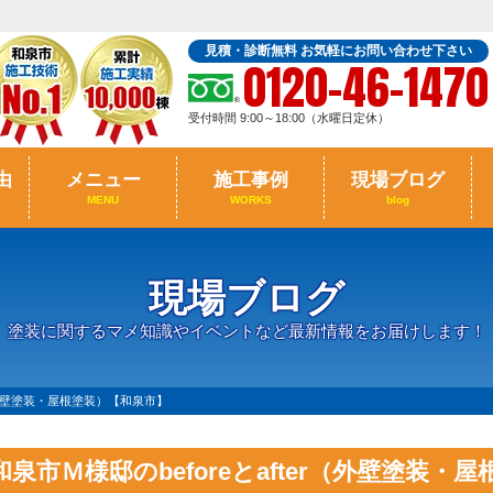
見積・診断無料 お気軽にお問い合わせ下さい
0120-46-1470
受付時間 9:00～18:00（水曜日定休）
由
メニュー
施工事例
現場ブログ
MENU
WORKS
blog
現場ブログ
塗装に関するマメ知識やイベントなど最新情報をお届けします！
r（外壁塗装・屋根塗装）【和泉市】
和泉市Ｍ様邸のbeforeとafter（外壁塗装