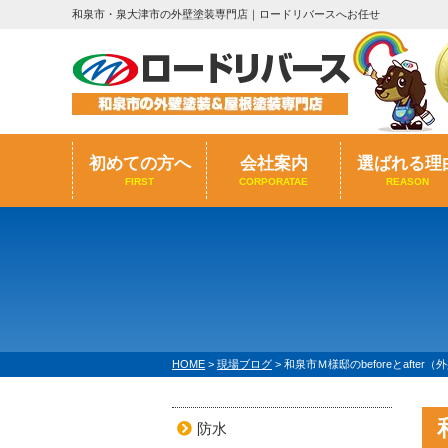
和泉市・泉大津市の外壁塗装専門店｜ロードリバースへお任せ
初めての方へ
会社案内
選ばれる理
FIRST
CORPORATAE
REASON
HOME
>
現場ブログ
>
和泉市Ｍ様邸のbeforeとafte
防水