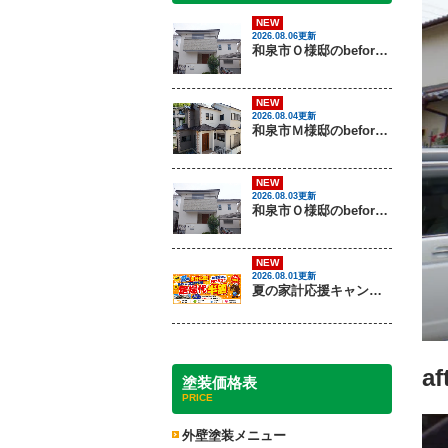
NEW
2026.08.06更新
和泉市Ｏ様邸のbeforeとafter（外壁塗装）
NEW
2026.08.04更新
和泉市Ｍ様邸のbeforeとafter（外壁塗装・屋根塗装）
NEW
2026.08.03更新
和泉市Ｏ様邸のbeforeとafter（外壁塗装）
NEW
2026.08.01更新
夏の家計応援キャンペーン開催！足場代半額でお得に外壁・屋根塗装を始めるチャンス【8月30日まで】
a
塗装価格表
PRICE
外壁塗装メニュー