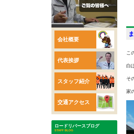
会社概要
こ
代表挨拶
白
そ
スタッフ紹介
家
交通アクセス
ロードリバースブログ
STAFF BLOG