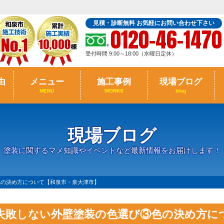
見積・診断無料 お気軽にお問い合わせ下さい
0120-46-1470
受付時間 9:00～18:00（水曜日定休）
由
メニュー
施工事例
現場ブログ
MENU
WORKS
blog
現場ブログ
塗装に関するマメ知識やイベントなど最新情報をお届けします！
色の決め方について【和泉市・泉大津市】
失敗しない外壁塗装の色選び③色の決め方に