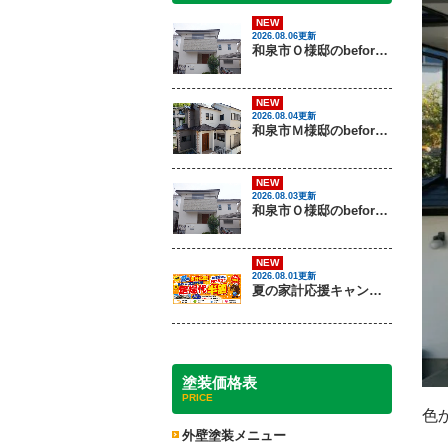
NEW
2026.08.06更新
和泉市Ｏ様邸のbeforeとafter（外壁塗装）
NEW
2026.08.04更新
和泉市Ｍ様邸のbeforeとafter（外壁塗装・屋根塗装）
NEW
2026.08.03更新
和泉市Ｏ様邸のbeforeとafter（外壁塗装）
NEW
2026.08.01更新
夏の家計応援キャンペーン開催！足場代半額でお得に外壁・屋根塗装を始めるチャンス【8月30日まで】
塗装価格表
PRICE
色
外壁塗装メニュー