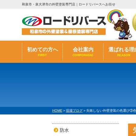
和泉市・泉大津市の外壁塗装専門店｜ロードリバースへお任せ
初めての方へ
会社案内
選ばれる理
FIRST
CORPORATAE
REASON
HOME
>
現場ブログ
>
失敗しない外壁塗装の色選び③
防水