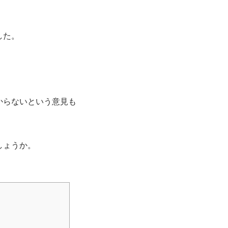
した。
からないという意見も
しょうか。