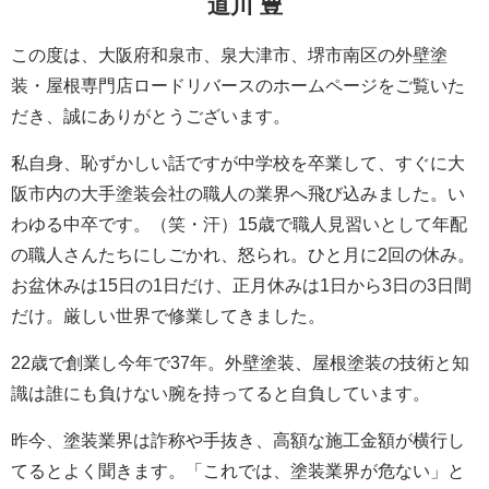
道川 豊
この度は、大阪府和泉市、泉大津市、堺市南区の外壁塗
装・屋根専門店ロードリバースのホームページをご覧いた
だき、誠にありがとうございます。
私自身、恥ずかしい話ですが中学校を卒業して、すぐに大
阪市内の大手塗装会社の職人の業界へ飛び込みました。い
わゆる中卒です。（笑・汗）15歳で職人見習いとして年配
の職人さんたちにしごかれ、怒られ。ひと月に2回の休み。
お盆休みは15日の1日だけ、正月休みは1日から3日の3日間
だけ。厳しい世界で修業してきました。
22歳で創業し今年で37年。外壁塗装、屋根塗装の技術と知
識は誰にも負けない腕を持ってると自負しています。
昨今、塗装業界は詐称や手抜き、高額な施工金額が横行し
てるとよく聞きます。「これでは、塗装業界が危ない」と