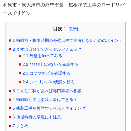
和泉市・泉大津市の外壁塗装・屋根塗装工事のロードリバ
ースです(^^♪
目次
[
非表示
]
1
梅雨前・梅雨時期の外壁点検で後悔しないためのポイント
2
まずは自分でできるセルフチェック
2.1
外壁を触ってみる
2.2
ひび割れがないか確認する
2.3
コケやカビを確認する
2.4
シーリングの状態を見る
3
こんな症状があれば専門業者へ相談
4
梅雨時期でも塗装工事はできる？
5
塗装工事を検討するベストタイミング
6
地域特有の環境にも注意
7
まとめ