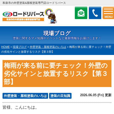
和泉市の外壁塗装&屋根塗装専門店ロードリバース
MENU
現場ブログ
塗装に関するマメ知識やイベントなど最新情報をお届けします！
HOME
>
現場ブログ
>
外壁塗装・屋根塗装のいろは
>
梅雨が来る前に要チェック！外壁
の劣化サインと放置するリスク【第３部】
梅雨が来る前に要チェック！外壁の
劣化サインと放置するリスク【第３
部】
2026.06.05 (Fri) 更新
外壁塗装・屋根塗装のいろは
塗装の豆知識
皆様、こんにちは。