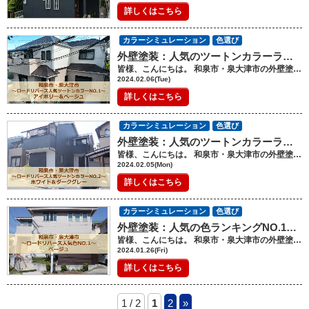
詳しくはこちら
カラーシミュレーション
色選び
外壁塗装：人気のツートンカラーランキングNO.1アイボリー＆ベージュ（ロードリバース集計）【和泉市・泉大津市】
皆様、こんにちは。 和泉市・泉大津市の外壁塗装・屋根塗装工事のロードリバースです(^^♪ 今回は、昨年２０２３年度一年間の人気のツートンカラーランキングNo.1 アイボリー＆ベージュについてです。 シリーズで、2023年度、ロードリバースで施工しました物件を集計し、 色のランキングを出ました。 前回は、ランキングNO.2でしたが、、、今回は、NO.1です。 ベスト２は、ホワイト＆ダークグレーでした。 2023年は、2022年、2021年に比べると、 ワンカラーよりも、ツートンカラーにされる方が多い傾向がみられました。 アイボリー＆ベージュが選ばれた理由は？ ワンカラーで、NO.1になったベージュとNO.3になったアイボリーの組み合わせになり アイボリー＆ベージュの組み合わせは、どの世代からも支持されて圧倒的人気でした。 ワンカラーのベージュに少し寂しさを感じる方には、アイボリーをプラスすることで 華やかさや明るさが感じられる。。。。 逆にワンカラーのアイボリーに少しだけポイントが欲しい、 あと少し色が欲しいという方にベージュをプラスすると ベージュの量により、ポップな感じなったり、上品感が増すなどの効果が見られます。 アイボリーとベージュは、色の喧嘩をすることがないため、 色の配分も決めやすく、どちらの色が多くなっても安定の仕上がりになります。 （写真：施工後） 上の施工後と施工前を比べてみましょう。 ワンカラーからツートンカラーにされています。 多く変わった印象は、ないかもしれませんが、 玄関回りにベージュを入れることで、柔らかく落ち着いた雰囲気になりました。 （写真：施工前） またアイボリーとベージュは、屋根や付帯部分（雨戸や雨樋など）の色を選ぶことは、ありません。 少し赤みを感じるベージュとアイボリーと合わせる場合は、 茶系やホワイト系の色の付帯との相性がいいです。 また、グレーを感じるベージュとアイボリーと合わせる場合は、 黒系やグレー系の色の付帯と合わせるとスッキリ綺麗にまとまります。 （写真；施工前） アイボリーとベージュでは、少し物足りないかなぁっと思われた方は、 ダークブラウンと合わせてみては、いかがでしょうか。 色のコントラストが、はっきり出ることで、スタイリッシュな雰囲気になります。 外壁塗装の色選びに迷ってしまったら、 王道のベージュやアイボリーをカラーシミュレーションで試してみてください。 ベージュとアイボリーの組み合わせは、 思っている以上に、しっくりくる方も多いです。 また、劣化が目立ちにくいなどの利点もあり、 景観を損ねることがなく、上品で、長い間飽きることがない素敵な仕上がりになるかも。。。。 屋根塗装・外壁塗装では、少し聞きなれない用語が出てきたり、難しい用語に 不安になることがあるかもしれませんが、 ロードリバースでは、 お客様にわかりやすく写真などを使いお伝えしております。 わからないこと、不安に思うこと、質問など お気軽にお問合せ、ご相談ください。 ご相談や見積依頼、ご不明点をお聞きしたい方はお気軽にお電話ください。 ショールーム電話番号：0120-46-1470 ------------------------------------------------------------------------------ ショールームへの来店が難しいお客様には、 メールや電話、FAXなどで、対応しておりますので、 お気軽にその旨をお伝えください。 ★ロードリバースでは和泉市に外壁塗装・屋根塗装に関して気軽に相談ができる 《ショールーム》を完備しております★ ショールームはコチラをクリック！ ★HPでは外壁塗装・屋根塗装の豊富な施工事例を紹介しています★ 施工事例はコチラをクリック！ ★「無料」で外壁・屋根診断・見積作成をさせて頂きます！★ 屋根・外壁診断はコチラをクリック！ ★「無料」ご相談・診断～見積作成をさせて頂きます！★ お問い合わせはコチラをクリック！
2024.02.06(Tue)
詳しくはこちら
カラーシミュレーション
色選び
外壁塗装：人気のツートンカラーランキングNO.２ホワイト＆ダークグレー（ロードリバース集計）【和泉市・泉大津市】
皆様、こんにちは。 和泉市・泉大津市の外壁塗装・屋根塗装工事のロードリバースです(^^♪ 今回は、昨年２０２３年度一年間の人気のツートンカラーランキングNo.２ ホワイト＆ダークグレーについてです。 シリーズで、2023年度、ロードリバースで施工しました物件を集計し、 色のランキングを出ました。 今回ワンカラーではなく、ツートンカラーの集計も行いました。 ベスト２は、ホワイト＆ダークグレーです。 ツートンカラーは、ダントツベスト２，ベスト１の組み合わせに偏っており 好みによってベスト２とベスト１に分かれた感じです。 （ベスト３（ホワイト＆ネイビー）は割愛させていただきます。） ホワイト＆ダークグレーが選ばれた理由は？ ワントーンカラーでNO.2に選ばれたダークグレーですが、 少し重くなってしまうと敬遠される方もいらっしゃいます。 そのような方に選ばれているのが、ホワイトをプラスすること。 明るくポップな雰囲気になり 取り入れやすくまたおしゃれになると人気です。 シックで、都会的、モノトーンを好まれる方に選ばれています。 色の配分でも雰囲気は、大きく変わります。 ホワイトを多くするのか、ダークグレーを多くするのか、、、、 下記の写真は、上記の写真の施工前になります。 施工前は、ワントーンカラーです。お客様の希望をヒアリングし カラーシミュレーションを行っていくうちに、ホワイトの量とダークグレーの量を配分しました。 家の形状にもよりますが、ワントーンカラーの家でもツートンカラーにすることも可能です。 カラーシミュレーションで、どのように色を配置するのか、考えてみてください。 （写真：施工前） （写真：施工後） 白が多いと爽やかに清潔感がありますね。 また、少ない色を縦に配置することで、建物が高く見えて開放的に。 ツートンカラーを考えるときに、1階と2階で区切りがちですが、 どのように区切れるか、工夫してみるのも、個性的になりお勧めです。 （写真；施工前） （写真：施工後） ダークグレーが多いとクールでスタイリッシュになります。 白ぽい家からダークグレーに変えると、ぐ～んと雰囲気が変わりますね。 幕板部分をホワイトにすることで、重くなることなく抜け感を出すなど 色の入れ方に工夫することを楽しんでみてください。 ホワイト＆ダークグレーの注意点は、 ホワイトに比べるとダークグレーは、長い月日が経つと色褪せが目立つ色になります。 二つの色が並ぶと余計にダークグレーの色あせが気になる日が来るかもしれません。 対策としては、 西日が当たる箇所にダークグレーの配置をやめる、 または、紫外線に強い塗料に選ぶなど、、、、 業者の方に相談してみましょう。 いかがだったでしょうか？ 人気の理由がわかる、、、、カッコいい、、、ホワイト＆ダークグレーの組み合わせ。 お住いの家をイメージチェンジされたい方にお勧めです。 色の配置に失敗しないためにも カラーシミュレーションで、色々な色の配置を試してくださいね。 屋根塗装・外壁塗装では、少し聞きなれない用語が出てきたり、難しい用語に 不安になることがあるかもしれませんが、 ロードリバースでは、 お客様にわかりやすく写真などを使いお伝えしております。 わからないこと、不安に思うこと、質問など お気軽にお問合せ、ご相談ください。 ご相談や見積依頼、ご不明点をお聞きしたい方はお気軽にお電話ください。 ショールーム電話番号：0120-46-1470 ------------------------------------------------------------------------------ ショールームへの来店が難しいお客様には、 メールや電話、FAXなどで、対応しておりますので、 お気軽にその旨をお伝えください。 ★ロードリバースでは和泉市に外壁塗装・屋根塗装に関して気軽に相談ができる 《ショールーム》を完備しております★ ショールームはコチラをクリック！ ★HPでは外壁塗装・屋根塗装の豊富な施工事例を紹介しています★ 施工事例はコチラをクリック！ ★「無料」で外壁・屋根診断・見積作成をさせて頂きます！★ 屋根・外壁診断はコチラをクリック！ ★「無料」ご相談・診断～見積作成をさせて頂きます！★ お問い合わせはコチラをクリック！
2024.02.05(Mon)
詳しくはこちら
カラーシミュレーション
色選び
外壁塗装：人気の色ランキングNO.1ベージュ（ロードリバース集計）【和泉市・泉大津市】
皆様、こんにちは。 和泉市・泉大津市の外壁塗装・屋根塗装工事のロードリバースです(^^♪ 今回は、昨年２０２３年度一年間の人気の色ランキングNo.１ベージュについてです。 外壁塗装が決まれば、悩ましいのが色選びですね。 今、どんな色が選ばれているのだろう、、、、と思う方も多いのでは？ 昨年2023年度、ロードリバースで施工致しました物件を集計し、 ベスト３．２．１を出しました。 今回は、ベスト１のベージュです。 （ブログで、ベスト３，ベスト２と書いておりますので、 ご興味のある方は、ご覧ください。） 全国的にも、ベージュがベスト１になっている新聞記事を見ましたので、 どこの地域でも支持されている色に間違いないでしょう。 ベージュが選ばれた理由は？ ベージュの色の幅は、広く薄い色から濃い色まであり、 皆様が思い浮かべるベージュも様々だと思います。 集計し写真を見返してみると、ライトベージュ、薄いベージュが多かったです。 ベージュは、景観を損ねることなく、また、汚れや劣化が目立ちにくいことが 支持されています。 また、優しい、上品、温かみがある、、、と比較的、女性に人気があります。 ベージュの中でも、少し赤みを感じるベージュ、ピンクベージュが多かったです。 付帯部分（雨戸、雨樋、破風板など）や屋根が茶系との相性が良いです。 玄関ドアは、塗装できないことが多いので、玄関ドアとの相性を考えてベージュにされる方も 多く、少し華やかな赤みのあるベージュが選ばれいます。 グレー系や黒系の付帯部分・屋根の場合は、 グレーが入っているベージュとの相性が良いです。 シックで、スタイリッシュに綺麗にまとまり、落ち着いた雰囲気になります。 ベージュは、家の形状を選ぶことがありません。 色選びに迷った場合は、ベージュを試してみてください。 ただ、ベージュは、万人受けする色になるため 遊び心がなく寂しく感じてしまう人もいます。 まずは、カラーシミュレーションで、さまざまな色を見て 自分がどのようなイメージを求めているのか、 どのような雰囲気が好きなのかを知ることが一番大事です。 ぜひ、色選びは、妥協せず、素敵な色を探してみてください。 屋根塗装・外壁塗装では、少し聞きなれない用語が出てきたり、難しい用語に 不安になることがあるかもしれませんが、 ロードリバースでは、 お客様にわかりやすく写真などを使いお伝えしております。 わからないこと、不安に思うこと、質問など お気軽にお問合せ、ご相談ください。 ご相談や見積依頼、ご不明点をお聞きしたい方はお気軽にお電話ください。 ショールーム電話番号：0120-46-1470 ------------------------------------------------------------------------------ ショールームへの来店が難しいお客様には、 メールや電話、FAXなどで、対応しておりますので、 お気軽にその旨をお伝えください。 ★ロードリバースでは和泉市に外壁塗装・屋根塗装に関して気軽に相談ができる 《ショールーム》を完備しております★ ショールームはコチラをクリック！ ★HPでは外壁塗装・屋根塗装の豊富な施工事例を紹介しています★ 施工事例はコチラをクリック！ ★「無料」で外壁・屋根診断・見積作成をさせて頂きます！★ 屋根・外壁診断はコチラをクリック！ ★「無料」ご相談・診断～見積作成をさせて頂きます！★ お問い合わせはコチラをクリック！
2024.01.26(Fri)
詳しくはこちら
1 / 2
1
2
»