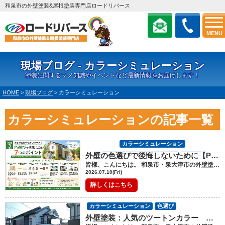
和泉市の外壁塗装&屋根塗装専門店ロードリバース
MENU
現場ブログ - カラーシミュレーション
塗装に関するマメ知識やイベントなど最新情報をお届けします！
HOME
>
現場ブログ
>
カラーシミュレーション
カラーシミュレーションの記事一覧
カラーシミュレーション
外壁の色選びで後悔しないために【Part3】～色選びで失敗しないための7つのポイント～
外壁塗装・屋根塗装のいろは
色選び
皆様、こんにちは。 和泉市・泉大津市の外壁塗装・屋根塗装工事のロードリバースです(^^♪ 外壁の色選びで後悔しないために【Part3】～色選びで失敗しないための7つのポイント～ ここまで、外壁塗装の色選びについて基本的な考え方や人気色の特徴をご紹介してきました。 最後となる今回は、実際によくある失敗例と、後悔しないための具体的なポイントをご紹介します。 外壁塗装は決して安い買い物ではありません。 だからこそ、色選びは慎重に進めたいものです。 失敗例① 思っていたより明るかった 最も多い失敗がこちらです。 色見本帳では落ち着いて見えた色が、 実際に家全体へ塗ると想像以上に明るく感じることがあります。 これは「面積効果」によるものです。 色は面積が大きくなるほど明るく見える性質があります。 そのため、迷った場合はワントーン落ち着いた色を選ぶ方が、 完成後の満足度が高いケースが多くあります。 失敗例② 汚れが目立ってしまった 白すぎる色や黒すぎる色は、それぞれ違った汚れが目立ちます。 ・白は雨だれやカビ・黒は砂ぼこりや花粉 特に道路沿いや交通量が多い場所では、汚れの付き方も変わります。 立地条件を考慮して色を選ぶことも大切です。 失敗例③ 流行だけで決めた 数年前に流行した色が、今では少し古く感じられることもあります。 流行を取り入れることも良いですが、10年以上住み続けることを考えると、 飽きの来ない色を選ぶことがおすすめです。 失敗例④ 家族で意見がまとまらなかった 外壁塗装は家族全員に関わる工事です。 ご主人と奥様で好みが違うことも珍しくありません。 その場合は、 ・家全体のイメージ・周囲との調和・汚れの目立ちにくさ など客観的な視点で話し合うと、納得できる色が見つかりやすくなります。 後悔しないための7つのポイント ① 大きな色見本で確認する ② 晴れの日と曇りの日の両方で見る ③ 朝・昼・夕方の見え方を確認する ④ 屋根や玄関との組み合わせを考える ⑤ 実際の施工事例を見る ⑥ カラーシミュレーションを利用する ⑦ 信頼できる塗装会社へ相談する これらを意識するだけでも、失敗する可能性は大きく減ります。 プロが色選びで大切にしていること 経験豊富な塗装会社は、「人気色」を勧めるだけではありません。 建物の形状や屋根の色、周囲の景観、日当たりなどを総合的に考えながら提案しています。 同じベージュでも、建物によって似合う色は異なります。 プロの視点を取り入れることで、ご自身では気付かなかった最適な色に出会えることもあります。 外壁塗装は住まいの印象を一新するチャンス 外壁塗装は、建物を雨や紫外線から守るだけでなく、 住まいの印象を大きく変える機会でもあります。 お気に入りの色に仕上がれば、毎日家に帰るのが楽しみになりますし、 住まいへの愛着もさらに深まります。 色選びは時間をかけても決して無駄にはなりません。 納得できるまで施工会社と相談し、ご家族とも話し合いながら決めることをおすすめします。 まとめ 外壁の色選びには「正解」はありません。 しかし、失敗しにくい選び方はあります。 今回ご紹介したポイントを参考に、ご自宅にぴったりの色を見つけていただければ幸いです。 外壁塗装は住まいを守るための大切なメンテナンスです。 機能性だけでなく、デザインにもこだわり、 ご家族みなさまが満足できる外壁塗装を実現してください。 ロードリバースでは、お客様一人ひとりのお住まいやご希望に 合わせたカラー提案を行っております。 色選びでお悩みの方は、お気軽にご相談ください。 経験豊富なスタッフが、理想の住まいづくりをお手伝いいたします。 屋根塗装・外壁塗装では、少し聞きなれない用語が出てきたり、難しい用語に 不安になることがあるかもしれませんが、 ロードリバースでは、 お客様にわかりやすく写真などを使いお伝えしております。 わからないこと、不安に思うこと、質問など お気軽にお問合せ、ご相談ください。 ご相談や見積依頼、ご不明点をお聞きしたい方はお気軽にお電話ください。 ショールーム電話番号：0120-46-1470 ------------------------------------------------------------------------------ ショールームへの来店が難しいお客様には、 メールや電話、FAXなどで、対応しておりますので、 お気軽にその旨をお伝えください。 ★ロードリバースでは和泉市に外壁塗装・屋根塗装に関して気軽に相談ができる 《ショールーム》を完備しております★ ショールームはコチラをクリック！ ★HPでは外壁塗装・屋根塗装の豊富な施工事例を紹介しています★ 施工事例はコチラをクリック！ ★「無料」で外壁・屋根診断・見積作成をさせて頂きます！★ 屋根・外壁診断はコチラをクリック！ ★「無料」ご相談・診断～見積作成をさせて頂きます！★ お問い合わせはコチラをクリック！
塗装の豆知識
2026.07.10(Fri)
詳しくはこちら
カラーシミュレーション
色選び
外壁塗装：人気のツートンカラー ホワイトとダークグレー