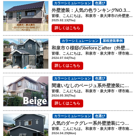
カラーシミュレーション
色選び
外壁塗装：人気の色ランキングNO.3ベージュ（ロードリバース集計）【和泉市・泉大津市】
皆様、こんにちは。 和泉市・泉大津市の外壁塗装・屋根塗装工事のロードリバースです(^^♪ 今回は、昨年２０２４年度一年間の人気の色ランキングNo.3ベージュについてです。 2024年度、ロードリバースで施工しました物件を集計し、 色のランキングを出してみました。 今回は、ベスト３のベージュです。 （ブログで、ベスト２，ベスト１と書く予定でおりますので、 ご興味のある方は、お待ちください。） 集計を取ってみると、一昨年２０２３年と比べてみると ベージュは、1位から3位になりました。 ベージュの種類について 外壁塗装の「ベージュ」と一口に言っても、その種類はさまざまです。 例えば、暖かみのある柔らかい印象を与える「ライトベージュ」や、 少し落ち着きのある「ダークベージュ」などがあります。また、ベージュの中でも微妙に異なる色合い （ピンクベージュ、グレーがかったベージュなど）によって、 家の雰囲気や外観が大きく変わることがあります。 そのため、自分の家にぴったりなベージュを選ぶことが重要です。 2024年は、グレーに近いライトベージュに人気が集まりました。 グレーに近いライトベージュは、落ち着いた雰囲気を好まれる方に人気です。 また、和風形状のお客様には、ピンクが少しかかったライトベージュが 人気です。 ベージュが選ばれた理由は？ ベージュが選ばれる理由は、何と言ってもその「親しみやすさ」と「安定感」にあります。 温かみがあり、どんな家にも馴染みやすいため、近所との調和もとりやすいです。 また、ベージュは汚れが目立ちにくく、 メンテナンスの手間を減らすことができる点も大きな魅力です。 さらに、ベージュは他の色との相性も良いため、屋根やドア、窓枠などとの組み合わせで、 上品で落ち着いた印象を作ることができます。 ベージュは、そのような理由から 流行に左右されることなく非常に人気が高い外壁塗装の色となっています。 外壁塗装のベージュ～メリットとデメリット～ メリット： 落ち着いた雰囲気を演出できる ベージュは、落ち着きのある色で、家全体に安定感を与えます。 周りの自然環境とも調和しやすく、どんなライフスタイルにも適しています。 汚れが目立ちにくい ベージュは、白などの明るい色に比べて汚れが目立ちにくい特徴があります。 特に、雨風で外壁に付いた汚れやほこりが目立ちにくいため、 長期間美しい外観を保つことができます。 リフォームにも最適 外壁塗装を新しくするとき、家全体の印象を大きく変えるのは大きな決断ですが、 ベージュはどんなデザインにも合いやすいため、リフォーム時に選ばれることが多いです。 住宅の資産価値を保つ あまり奇抜な色にすると、その後の売却時に好まれないこともありますが、 ベージュは一般的に多くの人々に好まれ、資産価値を損なうことなく外観を保てる色です。 デメリット： 個性が出にくい ベージュは非常に無難な色であるため、他の色と比べて個性的な印象が少ないかもしれません。 他のカラーよりも目立つことは少ないため、 デザインにインパクトを求める方には物足りなさを感じることもあります。 紫外線による色褪せ ベージュは、特に日光にさらされると色褪せしやすい傾向にあります。 紫外線により、色が薄くなる場合があるため、 定期的なメンテナンスが必要です。 カラーバリエーションに限界がある ベージュは幅広い色合いがありますが、 その中で個性を出すのはやや難しい場合もあります。 他の色に比べて、冒険するには少し難しい選択かもしれません。 外壁塗装のベージュの気をつける点 色選びに慎重になる ベージュは同じ色名でも、製品によって微妙に色合いが異なります。 お店で見た色が実際に外壁に塗ると、印象が異なることがありますので、 塗料を選ぶ際には、カラーシミュレーションで確認しておくと良いでしょう。 定期的なメンテナンスが必要 ベージュは色褪せや汚れが目立ちにくいものの、 紫外線や雨風によっては色が少しずつ変化することがあります。 周囲の環境との調和を意識する ベージュは非常に馴染みやすい色ですが、 近隣の家の外壁や景観とのバランスを考慮しながら色を選ぶことが大切です。 例えば、周りが緑の多い場所では、少し黄味の強いベージュを選ぶことで、 調和がとれた美しい外観になります。 まとめ ベージュの外壁塗装は、その落ち着いた雰囲気や汚れが目立ちにくい特徴など、 非常に多くのメリットがあります。 ただし、個性を求める方や色褪せが気になる方にとっては、デメリットも存在します。 ベージュはほかの色とも組み合わせやすく、 住宅の外観を長期間美しく保つためには非常におすすめの色です。 家の外壁塗装を選ぶ際には、自分のライフスタイルや家の立地を考慮して、 最適なベージュを選ぶことをお勧めします。 お色選びは、カラーシミュレーションでしっかりと選んでいただく時間がありますので 安心してお任せください。 屋根塗装・外壁塗装では、少し聞きなれない用語が出てきたり、難しい用語に 不安になることがあるかもしれませんが、 ロードリバースでは、 お客様にわかりやすく写真などを使いお伝えしております。 わからないこと、不安に思うこと、質問など お気軽にお問合せ、ご相談ください。 ご相談や見積依頼、ご不明点をお聞きしたい方はお気軽にお電話ください。 ショールーム電話番号：0120-46-1470 ------------------------------------------------------------------------------ ショールームへの来店が難しいお客様には、 メールや電話、FAXなどで、対応しておりますので、 お気軽にその旨をお伝えください。 ★ロードリバースでは和泉市に外壁塗装・屋根塗装に関して気軽に相談ができる 《ショールーム》を完備しております★ ショールームはコチラをクリック！ ★HPでは外壁塗装・屋根塗装の豊富な施工事例を紹介しています★ 施工事例はコチラをクリック！ ★「無料」で外壁・屋根診断・見積作成をさせて頂きます！★ 屋根・外壁診断はコチラをクリック！ ★「無料」ご相談・診断～見積作成をさせて頂きます！★ お問い合わせはコチラをクリック！
2025.02.13(Thu)
詳しくはこちら
カラーシミュレーション
屋根塗装事例
和泉市Ｏ様邸のbeforeとafter（外壁塗装・屋根塗装）
外壁塗装事例
皆様、こんにちは。 和泉市・泉大津市・堺市南区の外壁塗装・屋根塗装工事のロードリバースです(^^♪ 和泉市Ｏ様邸の外壁塗装・屋根塗装の施工が完了しました。 外壁は、優しい雰囲気のアイボリーから クールな雰囲気のダークグレーに仕上がりました。 施工前と施工後を写真で比べてみましょう
2024.07.04(Thu)
詳しくはこちら
カラーシミュレーション
色選び
間違いなしのベージュ系外壁塗装について【和泉市・泉大津市】
皆様、こんにちは。 和泉市・泉大津市・堺市南区の外壁塗装・屋根塗装工事のロードリバースです(^^♪ 今回は、間違いなしベージュ系外壁についてです。 色選びに迷ってる、、、どんな点に気を付けたらいいのか、、、 色選びに不安な人には、ベージュは、とても親しみやすくお勧めできる色です。 昨年、ロードリバースで一番選ばれた色は、ベージュになり、 全国的に見ても、一番選ばれている色は、ベージュになります。 なぜ、ベージュが選ばれているのか、ベージュが我が家の外壁の色に合っているのか、 ベージュについて、選び方や失敗しないポイントを参考にしてください。 ベージュ ベージュは、フランス語になり、染めていない羊毛の毛織物を言いました。 色としては、くすんだ薄い黄色・茶系になります。 メリット 外壁の色をベージュにするメリットとして、一番は、 汚れが目立ちにくい、劣化が分かりにくいことです。 ナチュラルな色になるため、景観に馴染みやすく、近隣の住宅との相性もよく 悪目立ちすることは、ありません。 また、どのようなデザインの家にも合わせることができます。 和風・洋風と家を選ぶこともありません。 膨張色になるので、家を大きく見せることが出来き、 ゆったりした優しい雰囲気が出せます。 デメリット メリットであげましたが、景観に馴染みやすく、同じような色の家が多く 個性を感じないことがあります。 また、ベージュ1色だけだと、寂しく物足りない雰囲気になりやすいです。 では、どのようなベージュを選べばいいのでしょうか？ ベージュは、バリエーションが豊富です。 ぜひ、思い描くイメージのベージュを探してみてください。 ベージュのバリエーション 塗料メーカーの色見本を見ると、どのメーカーでもベージュのバリエーションが一番多く ベージュには、いろいろな色味があります。 では、お住いに合う・好きなイメージのベージュは、どのような色になるのでしょうか。 ピンク系ベージュ ベージュのなかでも、ピンクに近く赤みを感じる色です。 ほんのり赤みがあることにより、西日に当たると、ピンクに見えることがあることも。 （写真：ピンク系ベージュ） ピンク系ベージュは、華やかさ・上品さ・温かさの雰囲気です。 ロードリバースでは、ベージュの中で一番人気なのが、ピンク系ベージュになります。 グレー系ベージュ グレーとベージュの間のような色になります。 グレーのようなモノトーンでは、無機質で寂しく感じる場合でも 少しベージュが入ることで、温かさや親しみやすさが出ます。 グレー系ベージュは、スタイリッシュ・現代的な雰囲気に仕上がります。 付帯部分や屋根の色を選ぶことがなく、黒系・茶系どの色とも合わせることが出来ます。 イエロー系ベージュ 皆様の思い浮かべるベージュに近い黄味が強い色です。 ベージュと黄色の間のような色になり、使用されている家も多いですよね。 イエロー系ベージュは、若々しく元気が出る色です。 気取らないナチュラルテイストを好む方に選ばれています。 ベージュとの色の組み合わせ デメリットの１つである、少し寂しく物足りなく感じてしまう、、、ベージュですが、 ツートンカラーや付帯部分の色に注意することで、個性的に、素敵にアレンジすることが出来ます。 どのような色との相性がいいのか、見てみましょう。 ベージュ×ホワイト（アイボリー）の組み合わせ １番多い組み合わせは、ホワイト（アイボリー）の組み合わせです。 色同士の相性がよく、色の配分などを気にすることなく、安定した仕上がりになります。 ホワイト（アイボリー）の部分が多くなると、明るく、ポップに。 ベージュの部分が多くなると、落ち着いた柔らかい雰囲気に。 また、屋根や付帯部分との色を黒系・茶系にするのか、でも雰囲気は、大きく変わります。 色の配分は、イメージが大きく変わるため、 ぜひ、カラーシミュレーションでお試しください。 ベージュとイエロー 同系色のイエローとの相性もマッチします。 明るく元気出る組み合わせです。 イエローとの組み合わせを選ぶ時は、イエロー系ベージュまたはグレー系ベージュを選ぶと 綺麗にまとまります。 色の配分は、黄色部分が多いと華やかに、 ベージュが多いと落ち着いた雰囲気になります。 ベージュの外壁を少し個性的に仕上げたい人にお勧めです。 色の入れ方 ツートンカラーに仕上げたいけれど、区切れるところがないなど 色を入れることが出来きない家の形状もありますね。 寂しく感じるそのような時は、雨樋や破風板などに色のメリハリをつけましょう。 ベージュは、ぼんやりしたイメージになってしまうため、 雨樋や破風板に濃い色を使用すると、メリハリが出て、締まりが出て 綺麗にまとまります。 白色を使用すると、ポップに、優しい雰囲気になり、比較的 若い人に人気です。 また、ベランダ部分だけ色を変えるなど、ポイント色を入れることでリズム感を出すことも おしゃれに仕上がります。 まとめ ベージュの外壁は、いかがだったでしょうか？ ベージュは、親しみやすく、劣化・汚れも目立ちにくいと メリット多い色ですね。 寂しく感じるや個性を感じないなどのデメリットもありますが、 ポイントを参考に、ベージュ外壁をおしゃれにしましょう。 ベージュは、色の組み合わせで、とても素敵な外壁なります。 ロードリバースでは、施工事例なども多くご用意しておりますので、 ぜひ、ご相談ください。 屋根塗装・外壁塗装では、少し聞きなれない用語が出てきたり、難しい用語に 不安になることがあるかもしれませんが、 ロードリバースでは、 お客様にわかりやすく写真などを使いお伝えしております。 わからないこと、不安に思うこと、質問など お気軽にお問合せ、ご相談ください。 ご相談や見積依頼、ご不明点をお聞きしたい方はお気軽にお電話ください。 ショールーム電話番号：0120-46-1470 ------------------------------------------------------------------------------ ショールームへの来店が難しいお客様には、 メールや電話、FAXなどで、対応しておりますので、 お気軽にその旨をお伝えください。 ★ロードリバースでは和泉市に外壁塗装・屋根塗装に関して気軽に相談ができる 《ショールーム》を完備しております★ ショールームはコチラをクリック！ ★HPでは外壁塗装・屋根塗装の豊富な施工事例を紹介しています★ 施工事例はコチラをクリック！ ★「無料」で外壁・屋根診断・見積作成をさせて頂きます！★ 屋根・外壁診断はコチラをクリック！ ★「無料」ご相談・診断～見積作成をさせて頂きます！★ お問い合わせはコチラをクリック！
2024.05.30(Thu)
詳しくはこちら
カラーシミュレーション
色選び
人気のダークグレー系外壁塗装について【和泉市・泉大津市】
皆様、こんにちは。 和泉市・泉大津市・堺市南区の外壁塗装・屋根塗装工事のロードリバースです(^^♪ 今回は、人気の外壁色ダークグレー系についてです。 近年新築物件でも増えているダークグレーの外壁に憧れている方も多いですよね。 外壁塗装は、１度行うと、すぐに変更が利かないため失敗できない、、、 色を決めるのに、躊躇してしまう方、、、 ダークグレーについて、失敗しないポイントや参考にしてほしいことをご紹介します。 ダークグレー ダークグレーは、グレーの中でも黒に近い色、濃灰色になります。 ブラックの外壁は、無機質すぎる、、、ちょっと重たすぎる、、、圧迫感があると思われるのに対して ダークグレーは、ブラックより少しだけソフト・柔らかなイメージです。 メリット ダークグレーの外壁は、建物が締まって見え、スタイリッシュで都会的な雰囲気です。 また、家の形状を選ぶことがなく、和風やモダンの家に当てはまることが出来きます。 おしゃれにクールなイメージを好む方には、ぜひ、試して頂きたい色ですね。 ダークグレーは、排気ガスや工場のガスなどの汚れを気にされている方にお勧めです。 苔や藻・カビが繁殖で悩まれている方にも。 （汚れの原因は、色々とあり、その汚れによってお勧めできる色は、変わってくるので 全ての色にダークグレーが適しているわけでは、ありません） 気になる方は、お気軽にご相談ください。 デメリット 黒ぽい車と同じように考えて頂きたいのですが、 黄砂や花粉などのホコリ・鳥の糞は、よく目立ちます。 最近の塗料は、優れており、雨で汚れが落ちることもありますが 雨が降らない場合や2階の軒下部分で雨が当たらない箇所などは、気になることもあるかと思います。 また、長い年月経つと、色あせが目立つようになります。 紫外線による劣化が原因になるため、ダークグレーのような濃い色を選ぶ場合は、 紫外線の劣化に対応している塗料を選ぶようにしましょう。 もしくは、西日が強くあたる箇所は、白などの劣化が分かりにくい色を配置して 色が長持ちするように考えましょう。 ダークグレーは、無機質で重たくなりがちですので、地味に仕上がってしまうこともあります。 特に単色だけの場合は、注意してください。 ダークグレーとのツートンカラーの組み合わせ ダークグレーは、シンプル・無機質な色ですので、 色々な色と組みわせを楽しめる色です。 単色の場合でも、幕板や雨樋の色を変えてみたり、ベランダだけ色を変えてみる、、、など。 色の組み合わせにより、雰囲気も大きく変わりますので、 ぜひ、どの組み合わせが好きなのかを考えてみてください。 ダークグレー×ホワイトの組み合わせ （写真：施工前） 施工前は、ベージュのワンカラーの家から ダークグレーとホワイトのツートンカラーに仕上げました。 色を区切る箇所によっても、イメージが変わります。 写真の家では、１階２階と区切るのが難しく、ベランダと側面をダークグレーに。 色の区切りがない場合は、３：７の分け方で、色を分けるとおしゃれに見えると言われています。 ダークグレーもホワイトも綺麗にまとまり、スタイリッシュですね。 ダークグレーとホワイトは、失敗することがない組み合わせになり 一番人気の組み合わせです。 ダークグレーとブラウン モダンでクールなイメージのダークグレーと 温かさとナチュラルなイメージのブラウンの組み合わせは、 落ち着いた雰囲気の中にも優しさを感じる人気の組み合わせです。 ダークグレーだけでは、面白くない味気なく感じる外壁も ブラウンをアクセントにするとリズム感が出て、おしゃれですね。 玄関ドアやサッシなど塗装できない箇所などにブラウンが多く使用されているときは、 同じような色味のブラウンを合わせると、よりまとまりが出ます。 ブラウンの色の幅が広いので、ダークブラウンを選ぶのか、 ライトブラウンを選ぶのか、赤みのあるブラウン、黄みのあるブラウンか でも大きく雰囲気が変わります。 ブラウンとの組み合わせを選ばれる場合は、ぜひ、カラーシミュレーションで お試しください。 ダークグレーとグレー グラデーションカラーにするのも素敵な仕上がりになります。 無機質でカッコいい雰囲気が好きな人にお勧めです。 塗装できない玄関ドアやサッシ回りが、黒やシルバー、グレーの家にぴったり当てはまります。 少し味気なく感じてしまう場合がありますので、色の配分をしっかり考えましょう。 黒に近づく色が多いほど、重厚感がまし、クールなイメージ 白に近づく色が多いほど、上品でポップなイメージになります。 まとめ ダークグレーの外壁のイメージは、湧きましたか？ ダークグレーは、最近では、よく見かけるようになり、 憧れに思う方も多いですよね。 外壁塗装後は、長い付き合いになる色のメリット・デメリットを考え 素敵な色を選んでください。 ロードリバースでは、カラーシミュレーションでお客様の色選びを お手伝いさせて頂いております。 ぜひ、カラーシミュレーションを参考にしてください。 屋根塗装・外壁塗装では、少し聞きなれない用語が出てきたり、難しい用語に 不安になることがあるかもしれませんが、 ロードリバースでは、 お客様にわかりやすく写真などを使いお伝えしております。 わからないこと、不安に思うこと、質問など お気軽にお問合せ、ご相談ください。 ご相談や見積依頼、ご不明点をお聞きしたい方はお気軽にお電話ください。 ショールーム電話番号：0120-46-1470 ------------------------------------------------------------------------------ ショールームへの来店が難しいお客様には、 メールや電話、FAXなどで、対応しておりますので、 お気軽にその旨をお伝えください。 ★ロードリバースでは和泉市に外壁塗装・屋根塗装に関して気軽に相談ができる 《ショールーム》を完備しております★ ショールームはコチラをクリック！ ★HPでは外壁塗装・屋根塗装の豊富な施工事例を紹介しています★ 施工事例はコチラをクリック！ ★「無料」で外壁・屋根診断・見積作成をさせて頂きます！★ 屋根・外壁診断はコチラをクリック！ ★「無料」ご相談・診断～見積作成をさせて頂きます！★ お問い合わせはコチラをクリック！
2024.04.29(Mon)