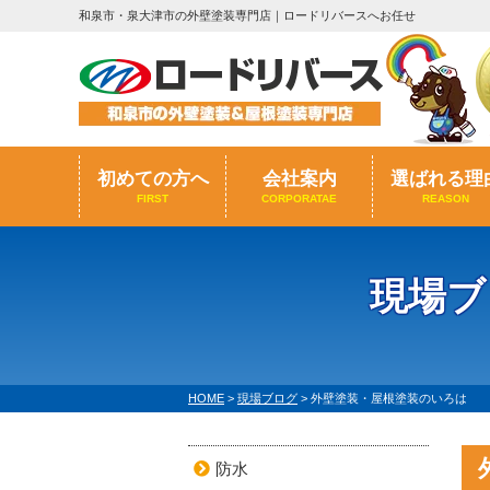
和泉市・泉大津市の外壁塗装専門店｜ロードリバースへお任せ
初めての方へ
会社案内
選ばれる理
FIRST
CORPORATAE
REASON
現場ブ
HOME
>
現場ブログ
>
外壁塗装・屋根塗装のいろは
防水