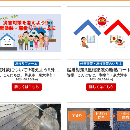
屋根リフォーム
外壁塗装・屋根塗装のいろは
災害対策について!!備えよう!!外壁塗装・屋根リフォーム
外壁塗装・屋根塗装のいろは
塗装の豆知識
皆様、こんにちは。 和泉市・泉大津市・堺市南区の外壁塗装・屋根塗装工事のロードリバースです(^^♪ 今回は、災害対策について外壁塗装・屋根リフォームを考えようです。 今年は、地震が多く、不安に思われている方も多いのでは、ないでしょうか。 また、これからの時期は、集中豪雨や台風のシーズンになり、 雨漏りなどの心配もありますね。 お住いの地震対策・台風対策は、されていますか？ 外壁塗装や屋根リフォームは、家を守るために非常に重要な要素ですが、 特に災害対策としても大きな役割を果たします。 自然災害は突然やってくるため、予防と対策をしっかりと講じておくことが大切です。 このブログでは、外壁塗装と屋根リフォームにおける災害対策について詳しく解説します。 戸建て住宅の外壁塗装、屋根塗装を検討中の方はぜひ最後まで読んでみてください！ 外壁塗装の災害対策～災害対策の詳細解説～ 外壁塗装は、単に美観を向上させるだけでなく、災害に対する保護の役割も果たします。 地震対策と集中豪雨・ゲリラ豪雨対策について詳しく解説します。 外壁塗装：地震対策について 地震対策の外壁塗装は、建物の耐震性を向上させるために重要です。 まず、外壁に使用する塗料の選定がポイントとなります。 耐震塗料は、ひび割れや剥がれを防ぎ、建物の構造を保護します。 特に、弾性塗料や強靭なクリアコートは、外部からの衝撃や振動に対して耐性があります。 さらに、外壁の下地処理も重要です。 古い塗膜が剥がれている場合、新しい塗料がしっかりと密着しない可能性があります。 このため、下地の補修や洗浄を十分に行い、 適切な下地処理を施すことが、地震対策には欠かせません。 古い塗膜やひび割れがある場合、そのまま新しい塗料を塗布しても効果は薄いです。 まずは外壁のひび割れや欠けた部分を補修し、下地を整えることが大切です。 適切な下地処理を行うことで、新しい塗料がしっかりと密着し、 耐震性を高めることができます。 ベランダの側面部分に大きなひび割れなどは、ありませんか？ 大きな揺れでベランダが落ちる場合もあり、大変危険です。 玄関部分の柱にもひび割れは、ありませんか？ 支えている柱に大きなひび割れがあると、揺れが大きい場合折れてしまうことも 想定できます。 お住いに大きなひび割れ箇所がないか、今一度点検してみましょう。 外壁塗装：集中豪雨・ゲリラ豪雨対策について 集中豪雨やゲリラ豪雨に備えるための外壁塗装では、防水性能が重要です。 雨水の浸入を防ぐために、防水性の高い塗料や 撥水機能を持つ塗料を使用することが推奨されます。 例えば無機塗料は、強力な防水性を持ち、雨水による外壁の劣化を防ぎます。 また、外壁塗装時コーキング材の打ち替えをすることで、 さらに効果的な対策が可能です。これらは雨水の侵入を防ぎ、内部構造の保護を助けます。 集中豪雨になると、ベランダや雨樋からの雨漏りも多くなります。 日頃から、ベランダや雨樋にゴミが溜まらないように、注意してください。 特に、雨の多い時期は、落ち葉などが溜まらないように掃除を心掛けてください。 屋根リフォームの災害対策～災害対策について徹底解説～ 屋根は家の中で最も直射日光や雨風にさらされる部分です。 屋根リフォームにおける災害対策について詳しく説明します。 屋根の地震対策 地震の揺れは、建物高さ、屋根の重さに比例すると言われており、 屋根が重いと、地震時、大きく左右に揺れれば、大きな負担になります。 特に、瓦屋根は、重く、地震が起きた場合の耐震性の不安ですね。 屋根材の強化 軽量化: 屋根材を軽量のものに変えることで、地震時の揺れに対する負担を軽減できます。 地震の際、倒壊するリスクを減らすことが出来き、 スレート瓦や金属屋根などが軽量で耐震性があります。 今、お勧めは、スーパーガルテクトです。 スーパーガルテクトは、軽量なため、地震の揺れに対する負担を少なく 建物の構造にかかる圧力を軽減できます。 屋根が崩れたり、建物全体が大きな揺れに耐えられる可能性が高まります。 耐震性のある材質: 強度の高い素材を使用することで、屋根の耐震性が向上します。 固定具の強化:屋根の固定： 棟板金や屋根材をしっかりと固定すること、適切な固定具や留め具を使用することが重要です。 これにより、地震の揺れによる屋根材のずれや落下を防ぎます。 棟板金を止めている釘は、暑さと寒さを繰り返すうちに、抜けやすくなってきます。 そのまま放置してしていると、大きな揺れや強風で、飛んだりずれてしまったりすることがあります。 少しでも、屋根に不安がある方は、専門業者に相談してください。 屋根リフォーム時：何をチェックすべきか 屋根リフォーム時にチェックすべきポイントは、まずは屋根材の耐久性です。 例えば、金属屋根やスレート屋根は耐久性が高く、強風や積雪に対しても優れた性能を発揮します。 屋根材は、さまざまありますので、屋根材の選定は、しっかり説明を受けましょう。 屋根リフォーム：注意すべきポイント 屋根リフォームにおいて注意すべきポイントは、施工業者の選定です。 信頼できる業者に依頼し、適切な工法と材料を使用しているかを確認することが重要です。 例えば、屋根の施工には、屋根材の固定方法や防水処理が正しく行われているかが大切です。 また、屋根の点検やメンテナンスを定期的に行うことも大切です。 経年劣化や風雨による損傷がないかをチェックし、 必要に応じて修理やリフォームを行うことで、 長期間にわたって屋根の機能を維持することができます。 外壁塗装・屋根リフォームの災害対策：注意するポイント３つの方法 外壁塗装と屋根リフォームにおける災害対策には、以下の３つの方法があります。 対策の見極め方 災害対策を見極めるためには、まずは家の状態を正確に把握することが重要です。 専門家による診断や点検を受け、家の外壁や屋根の現状を把握することで、 適切な対策を講じることができます。 特に、古い家や過去に修理歴がある家では、専門的な診断が必要です。 ロードリバースでは、無料で現地調査を行っておりますので、 お気軽にご相談ください。 対策の費用：コストパフォーマンスを考慮 災害対策にかかる費用は、選択する材料や工法によって異なります。 高性能な塗料や屋根材は、初期費用が高くなる場合がありますが、 長期間にわたって維持管理が容易であり、 結果的にコストパフォーマンスが高くなることがあります。 予算に応じて、効果的な対策を選ぶことが重要です。 対策のタイミング 災害対策のタイミングも重要です。 一般的に、外壁や屋根の劣化が進行する前にリフォームを行うことが推奨されます。 例えば、外壁にひび割れが見られたり、屋根材が剥がれてきた場合には、 早めの対策を講じることが必要です。 これにより、修理費用を抑え、災害時のリスクを軽減することができます。 まとめ 外壁塗装や屋根リフォームは、災害対策としても非常に重要です。 地震対策や集中豪雨対策においては、適切な塗料や屋根材の選定、下地処理や防水処理が必要です。 屋根リフォームにおいては、耐久性の高い屋根材の選定や、信頼できる業者による施工が重要です。 災害対策を見極め、コストパフォーマンスやタイミングなども しっかり検討しましょう。 ロードリバースでは、 皆様が安全で安心な住まいを確保できるようにお手伝いします。 屋根塗装・外壁塗装では、少し聞きなれない用語が出てきたり、難しい用語に 不安になることがあるかもしれませんが、 ロードリバースでは、 お客様にわかりやすく写真などを使いお伝えしております。 わからないこと、不安に思うこと、質問など お気軽にお問合せ、ご相談ください。 ご相談や見積依頼、ご不明点をお聞きしたい方はお気軽にお電話ください。 ショールーム電話番号：0120-46-1470 ------------------------------------------------------------------------------ ショールームへの来店が難しいお客様には、 メールや電話、FAXなどで、対応しておりますので、 お気軽にその旨をお伝えください。 ★ロードリバースでは和泉市に外壁塗装・屋根塗装に関して気軽に相談ができる 《ショールーム》を完備しております★ ショールームはコチラをクリック！ ★HPでは外壁塗装・屋根塗装の豊富な施工事例を紹介しています★ 施工事例はコチラをクリック！ ★「無料」で外壁・屋根診断・見積作成をさせて頂きます！★ 屋根・外壁診断はコチラをクリック！ ★「無料」ご相談・診断～見積作成をさせて頂きます！★ お問い合わせはコチラをクリック！
塗装の豆知識
2024.08.10(Sat)
2024.08.05(Mon)
詳しくはこちら
詳しくはこちら