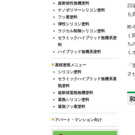
超耐候性無機塗料
2
ナノポリマーシリコン塗料
も
フッ素塗料
弾性シリコン塗料
昨
ラジカル制御シリコン塗料
く
セラミックハイブリッド無機系塗
ち
料
ハイブリッド無機系塗料
く
屋根塗装メニュー
「
シリコン塗料
さ
セラミックハイブリッド無機系遮
熱塗料
超耐候遮熱無機塗料
遮熱シリコン塗料
遮熱フッ素塗料
アパート・マンション向け