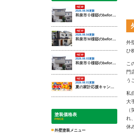
NEW
2026.08.06更新
和泉市Ｏ様邸のbeforeとafter（外壁塗装）
NEW
2026.08.04更新
和泉市Ｍ様邸のbeforeとafter（外壁塗装・屋根塗装）
外
ひ
NEW
2026.08.03更新
和泉市Ｏ様邸のbeforeとafter（外壁塗装）
こ
門
NEW
う
2026.08.01更新
夏の家計応援キャンペーン開催！足場代半額でお得に外壁・屋根塗装を始めるチャンス【8月30日まで】
私
大
（
塗装価格表
れ
PRICE
休
外壁塗装メニュー