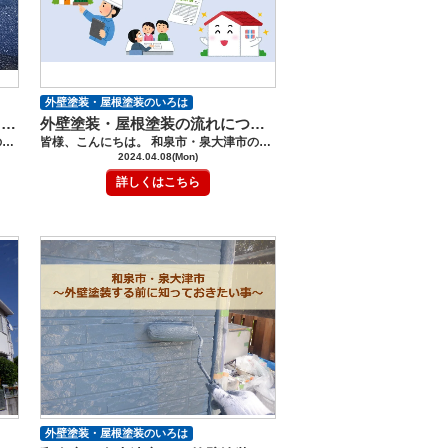
外壁塗装・屋根塗装のいろは
外壁塗装は、何回塗り？3回塗り？【和泉市・泉大津市】
外壁塗装・屋根塗装の流れについて【和泉市・泉大津市】
皆様、こんにちは。 和泉市・泉大津市の外壁塗装・屋根塗装工事のロードリバースです(^^♪ 今回は、外壁の塗る回数についてです。 外壁塗装を考え始めると、一番気になることは、どのようなことでしょうか？ 費用や塗料のグレードを気にされる方が多いと思いますが、 迷われた費用も塗料のグレードも正しい施工がされていないと意味がありません。 外壁塗装の基本、塗り回数について 今回は、知っていただき、塗装の施工内容にも注目してくださいね。 外壁塗装の基本３回塗り 外壁塗装は、基本、下塗り・上塗り１回目（中塗り）・上塗り２回目の３回塗りとなります。 （＊塗料によっては、変わることがあります） ３つの工程を行わず、どれかが抜けてしまった場合は、 どんなに高価な塗料を使用していても、長期の外壁の美観を保つことは、出来ません。 ３つの工程は、なぜ、大切なのか、どのような働きをしているのでしょうか。 塗り工程 外壁を高圧水洗浄で綺麗に洗った後、しっかり乾燥させてから、塗装は、スタートします。 【１】下塗り・・・下塗り材 【２】上塗り１回目（中塗り）・・・上塗り材（＊塗料によっては、指定の中塗り材） 【３】上塗り２回目・・・上塗り材 上記の工程で、作業は進められます。 それぞれの塗材にしっかりとした役割があります。 下塗り材 外壁の上に塗る大切な下塗り材ですが、 なかなか下塗り材まで、こだわる人はいません。 塗ってしまうと見えることは、ありませんが、下塗りが実は、とても重要です。 下塗り材を塗らなった場合、また、外壁に合わない下塗り材を塗った場合、 数年で塗膜が剥がれてきたり、膨れてきたり、、、といった劣化現象が見られることもあります。 （写真：塗膜が密着せずの剝がれてきている劣化） 働き 外壁と上塗りを密着させる働きがあります。 また、外壁にそのまま上塗り材を塗ると、外壁に上塗り材が吸い込まれてしまうため、 吸い込みを防止する働きもあります。 下塗り材にもいろいろと種類があり、密着性が高いもの、 ひび割れを埋めるものなど、また外壁の素材によっても変わってきます。 種類 下塗り材の主な種類と働きを見てみましょう。 シーラー 外壁と上塗り材の密着性を高めます。 比較的、どの外壁材も使用されている下塗り材です。 フィラー 詰め物などの意味があるフィラーは、小さいひび割れを埋めることが出来き 厚膜で、モルタル外壁に使用されることが多いです。 プライマー 金属面や防水材、タイルなどの下塗り材です。 シーラーと同じ機能になります。 塗り回数 下塗りは、基本、１回塗りです。 しかし、外壁によっては、２回塗りになることもあります。 例えば、外壁がボロボロと剥がれてくる、下塗り材の吸い込みが激しい時 下塗り材を変えて２回行うことも。 外壁を触ってみると、ボロボロと剥がれる場合や吸い込みが激しい場合は、 まず、シーラーで外壁を固めます。 その後に、フィラーを塗っていきます。 この場合は、下塗りが２回、上塗り２回の合計４回塗りになります。 注意すること 見積書をしっかり確認し、上塗り材だけなく、下塗り材もチェックしてください。 どのような下塗り材を塗るのか、 その下塗り材と外壁、上塗り材の相性が合っているのか、 分からないことは、説明を受けましょう。 上塗り材 上塗り（中塗り）１回目・上塗り２回目 下塗り後、乾燥を確認できたら、上塗り１回目となります。 外壁塗装の施工では、乾燥がとても大切になるため、 下塗り後、上塗り１回目後、と乾燥時間を守っています。 上塗りの役割 外壁塗装には、外壁を守る、美しさを保つ、機能性（防カビ性・防水性・親水性など）の高める などの効果がありますが、 上塗り材により、効果が変わってきます。 上塗り材は、各社メーカーで、さまざまな塗料があり、ランクがあります。 特に重要視されているのが、耐用性・耐久性ですね。 では、多くの塗料からどのように選ぶとよいのでしょうか。 選ぶポイント まず、どのポイントが一番大事か、考えてみてください。 あと、その家にどれくらい住みますか？予算は？ 外壁の汚れの悩みなどなど。。。 耐久性・耐用性 多くの塗料が耐久性・耐用性と値段が比例していると言われています。 耐久性・耐用性が長くなると、費用が高くなります。 また、各社塗料メーカーが保証を出していたり、期待耐久年数などを 表示していることが多くわかりやすいです。 機能性 カビや藻・苔に悩んでいる、、、塗装で、ある程度のカバーは、出来ますが、 立地条件で、カビや苔・藻が繁殖しやすい場合など、 防カビ・藻・苔性が高い塗料がお勧めです。 雨だれなどの汚れが気になる方は、撥水性機能や親水性の高い塗料を選びましょう。 上塗りのまとめ 正しい施工で３回塗りの塗装が行われた場合は、 上塗り材が外壁に吸い込まれることなく、きれいなツヤを出すことが出来き 耐久年数の高い外壁に仕上がります。 塗料には、さまざまあるため、塗料メーカーが出している塗料仕様を守ることが大切です。 見積書を見て、不安がある場合は、しっかりしよう内容を確認しましょう。 また、塗料メーカーのHPでも塗料仕様が見れますので、チェックしてみてください。 保護コート 今、人気が出てきている保護コートがあります。 保護コートは、上記に述べていたように本来３回塗りでしたが、 上塗り材を保護するコートになり、４回塗りになります。 1度の塗装で、外壁をより長く綺麗に保ちたい、、、 そのような要望に応える塗料になり、保護コートを塗ることで 耐候性・耐久性・期待耐用年数の延長を可能にしています。 塗装時のコストは、かかりますが、 期待耐用年数を考えるとかなりお得なコストパフォーマンスの良さです。 まとめ 外壁の塗る回数について、いかがだったでしょうか？ どのような塗料も正確に使用されて、初めて効果を発揮します。 ロードリバースでは、施工工程・乾燥時間などしっかり守ることで 長く綺麗な外壁を保つことができる施工を行っております。 屋根塗装・外壁塗装では、少し聞きなれない用語が出てきたり、難しい用語に 不安になることがあるかもしれませんが、 ロードリバースでは、 お客様にわかりやすく写真などを使いお伝えしております。 わからないこと、不安に思うこと、質問など お気軽にお問合せ、ご相談ください。 ご相談や見積依頼、ご不明点をお聞きしたい方はお気軽にお電話ください。 ショールーム電話番号：0120-46-1470 ------------------------------------------------------------------------------ ショールームへの来店が難しいお客様には、 メールや電話、FAXなどで、対応しておりますので、 お気軽にその旨をお伝えください。 ★ロードリバースでは和泉市に外壁塗装・屋根塗装に関して気軽に相談ができる 《ショールーム》を完備しております★ ショールームはコチラをクリック！ ★HPでは外壁塗装・屋根塗装の豊富な施工事例を紹介しています★ 施工事例はコチラをクリック！ ★「無料」で外壁・屋根診断・見積作成をさせて頂きます！★ 屋根・外壁診断はコチラをクリック！ ★「無料」ご相談・診断～見積作成をさせて頂きます！★ お問い合わせはコチラをクリック！
皆様、こんにちは。 和泉市・泉大津市の外壁塗装・屋根塗装工事のロードリバースです(^^♪ 今回は、外壁塗装・屋根塗装の流れについてです。 外壁塗装・屋根塗装を考え始めて、どのような流れになるのか、、、、 知っておきたい、、、そんな人も多いですよね。 今回は、あくまでもロードリバースの流れになりますが、 外壁塗装・屋根塗装の流れを詳しく解説できればと思います。 まずは、見積を取りましょう。 見積依頼は、お電話または、ホームページの見積依頼でお願い致します。 見積は、無料になっています。 無理なセールスを行うことは、絶対にありませんので、 安心して見積依頼をしてください。 見積の前に、詳しく話が聞きたい方は、ぜひショールームに。 現地調査 現地調査は、図面があれば、1時間程度になります。 寸法を計測し、劣化状況を写真で撮ります。 劣化状況を把握できるまで、時間を頂くことがあり、時間は、その家々により多少変わります。 基本、外壁塗装の見積の場合、お家にお邪魔することは、ありません。 ですが、ベランダの塗装がある場合は、ベランダを見せて頂くことがあります。 屋根は、ドローンを飛ばし、撮影します。 屋根は、登って調査することは、ほぼありません。 屋根を傷めてしまったり、危険を伴うことがあるからです。 ドローンの撮影は、撮影した写真を拡大することにより、劣化を正確に鮮明にすることが出来ます。 ショールームにて見積書の説明 出来上がった見積書の説明は、ショールームにてさせていただきます。 家の模型や塗装する時の道具などを展示しており、 より、詳しくお客様に塗装のことを理解して頂けるからです。 お客様には、家の仕組みや塗料の特徴などが分かることにより、 施工の内容や保障内容を把握することが出来き、安心して頂けます。 契約 ご説明させていただきました見積で、お客様にご納得して頂けた場合、 契約して頂いております。 外壁・屋根の色を決める カラーシミュレーションで、外壁・屋根・付帯部分の色を決めて頂きます。 小さい色見本では、イメージがしにくく、失敗することも多いですので、 ぜひ、カラーシミュレーションでいろいろな色をお試しください。 1回で決まることは、少なく、何回か来ていただくお客様も多いです。 どのようなイメージがいいのか、どんな色が落ち着くのか、などを カラーシミュレーションを行うスタッフに話して頂けると、 よりスムーズに色を決めることが出来ます。 挨拶回り 施工日（足場設置日）より、4～５日前にご近所様に工事お知らせと挨拶回りを させていただきます。 挨拶回りは、ロードリバースの担当営業が行います。 足場設置には、大きなトラックが出入りしたり、 日頃見かけない作業者に心配になられるご近所様が出ないように。 お客様が塗装をきっかけにご近所トラブルに巻き込まれることは、 絶対に避けなければなりません。 作業中は、ご近所様に細心の注意を払い、何かありましたら すべてロードリバースが責任を持ち、ご近所様の対応をさせて頂きます。 足場設置 足場作業は、朝8時半よりスタート。 家の形状により、終わる時間は、変わります。 作業人数は、３～４人になります。 作業が安全に行えるように昇降階段付きの足場です。 また、周りに飛散しないように、メッシュシートをかぶせています。 塗装する時は、車に養生する時もあります。 コーキング材打ち替え サイディング外壁の場合は、コーキング部分を打ち替えします。 （コーキング材によっては、塗装後行う場合もあります。） 劣化したコーキング材が残っていると、コーキング材を充填しても長く密着性を 保つことは、出来ません。 しっかり綺麗に取り除き、清掃を行ったうえで、コーキング材を充填します。 しっかり乾燥することも大切です。 乾燥期間が長く感じてしまいますが、乾燥が大事な工程になっています。 高圧水洗浄 塗装をする前に、高圧水洗浄で屋根・外壁についた汚れを流し落とします。 汚れや苔・藻・カビが残ったまま塗装すると、数年で塗膜が剥がれ落ちてしまう 原因になります。 屋根から始まり、雨樋の中も綺麗に洗います。 この機会ですので、網戸なども綺麗に汚れを落とします。 高圧水洗浄により外壁・屋根が裸の状態になっていると考えてください。 塗装してしまえば、見ない工程こそ大事になるのが塗装です。 塗装 汚れが落ち、乾燥している状態が確認された後、塗装が始まります。 ひび割れや欠けている箇所などの下地処理を行い、下塗り、上塗りへと作業を行います。 下塗り、上塗りの回数は、屋根の劣化状況により、変わります。 外壁も屋根と同じように、下地処理を行った後、塗っていきます。 外壁・劣化の種類により、下塗り材や上塗り材が変わり、塗る回数が変わっていきます。 付帯部分も同じように、下地処理を行い、塗装になります。 密着性を高めるため、研磨を行ったり、パテ材で隙間を埋める作業など、 家が長持ちするように、劣化箇所には、注意しています。 ベランダの塗装がある場合も同じように作業を行います。 清掃 施工が完了すると、施工のチェックと同時に、清掃を行います。 お客様点検 施工完了後は、お客様に点検してもらいます。 一緒に足場に登り、日頃見ることができない、屋根や軒裏など お客様の厳しい目でチェックして頂きます。 足場解体 足場設置と同じように、解体には、3～4人で行います。 解体しながら、再度、汚れなどがないか、チェックしながら行います。 引渡し 足場撤去後、お住いの完了の写真を撮影します。 施工前、施工中、施工後と写真を整理、ファイルにしてお渡しします。 お渡しする際には、施工の内容を再度説明させていただき、引渡しとなります。 引渡し後、お支払いとなります。 アフターメンテナンス 地域密着型の強みといたしまして、アフターメンテナンスに力を入れています。 何かあれば、すぐに、対応できる体制を作っていますので、 安心して頂いています。 まとめ いかがだったでしょうか？ 思っていたよりも、工程が多く、長く感じられましたか？ 塗装の流れを知ることで、どんな流れで進むのか、 安心して外壁塗装・屋根塗装を始められるのでは、ないでしょうか。 工事の内容については見積書提出時に、 工事日程につきましたは、施工開始時に詳しくご説明させて頂いております。 疑問に思われたことがありましたら、お気軽にお問い合わせください。 屋根塗装・外壁塗装では、少し聞きなれない用語が出てきたり、難しい用語に 不安になることがあるかもしれませんが、 ロードリバースでは、 お客様にわかりやすく写真などを使いお伝えしております。 わからないこと、不安に思うこと、質問など お気軽にお問合せ、ご相談ください。 ご相談や見積依頼、ご不明点をお聞きしたい方はお気軽にお電話ください。 ショールーム電話番号：0120-46-1470 ------------------------------------------------------------------------------ ショールームへの来店が難しいお客様には、 メールや電話、FAXなどで、対応しておりますので、 お気軽にその旨をお伝えください。 ★ロードリバースでは和泉市に外壁塗装・屋根塗装に関して気軽に相談ができる 《ショールーム》を完備しております★ ショールームはコチラをクリック！ ★HPでは外壁塗装・屋根塗装の豊富な施工事例を紹介しています★ 施工事例はコチラをクリック！ ★「無料」で外壁・屋根診断・見積作成をさせて頂きます！★ 屋根・外壁診断はコチラをクリック！ ★「無料」ご相談・診断～見積作成をさせて頂きます！★ お問い合わせはコチラをクリック！
2024.04.08(Mon)
詳しくはこちら
外壁塗装・屋根塗装のいろは