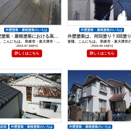
外壁塗装・屋根塗装のいろは
外壁塗装・屋根塗装のいろは
外壁塗装・屋根塗装における高圧水洗浄について【和泉市・泉大津市】
塗装の豆知識
塗装の豆知識
皆様、こんにちは。 和泉市・泉大津市・堺市南区の外壁塗装・屋根塗装工事のロードリバースです(^^♪ 今回は、外壁塗装・屋根塗装の高圧水洗浄についてです。 外壁塗装・屋根塗装の準備作業である高圧水洗浄について、 その重要性や効果、注意点について詳しく解説します。この記事を読むことで、 高圧水洗浄の意義を理解して頂き、外壁塗装・屋根塗装を成功させるための ポイントがわかるでしょう。 外壁塗装や屋根塗装をご検討中の方はぜひ最後までお読みください
2024.07.26(Fri)
2024.06.14(Fri)
詳しくはこちら
詳しくはこちら
化症状
外壁塗装・屋根塗装のいろは
外壁塗装・屋根塗装のいろは