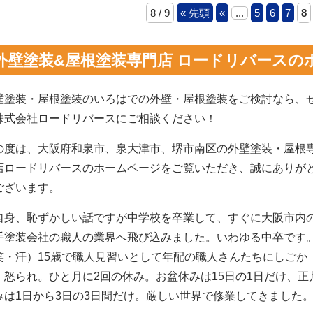
8 / 9
« 先頭
«
...
5
6
7
8
外壁塗装&屋根塗装専門店 ロードリバースの
壁塗装・屋根塗装のいろはでの外壁・屋根塗装をご検討なら、
株式会社ロードリバースにご相談ください！
の度は、大阪府和泉市、泉大津市、堺市南区の外壁塗装・屋根
店ロードリバースのホームページをご覧いただき、誠にありが
ございます。
自身、恥ずかしい話ですが中学校を卒業して、すぐに大阪市内
手塗装会社の職人の業界へ飛び込みました。いわゆる中卒です
笑・汗）15歳で職人見習いとして年配の職人さんたちにしごか
、怒られ。ひと月に2回の休み。お盆休みは15日の1日だけ、正
みは1日から3日の3日間だけ。厳しい世界で修業してきました