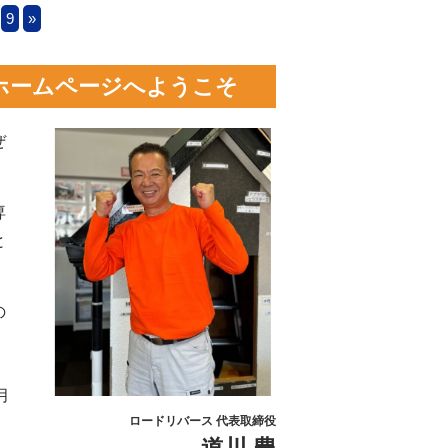
9
»
ホームページへようこそ
ぜ
専
と
の
。
月
ロードリバース 代表取締役
。