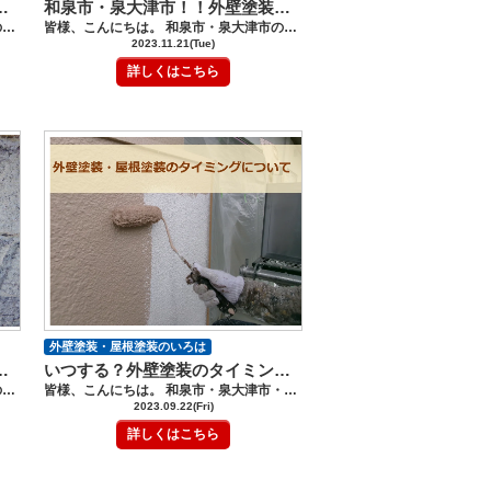
ついて【和泉市・泉大津市】
和泉市・泉大津市！！外壁塗装・屋根塗装する前に知っておきたい事
皆様、こんにちは。 和泉市・泉大津市の外壁塗装・屋根塗装工事のロードリバースです(^^♪ 今回は、外壁塗装の必要性ついてです。 前回ブログで紹介しましたＫ様邸で例に見ていきましょう。 写真で見るとＫ様邸は、それほど劣化がしているように見えませんね。 Ｋ様邸では、細目にメンテナンスを行って来られました。 （写真：施工前） なぜ外壁塗装が必要なのでしょうか？ 外壁塗装は、美観を保つために必要と思われている方も多いですが、 一番の理由は、家を安全に長持ちさせるためです。 美観的にとても綺麗でも、安全性がない家には、住みたくありませんよね。 施工前の写真で外壁をチェックしてみましょう。 （写真：施工前） （写真：施工前） 家全体にひび割れが無数に見られました。 またＫ様自らひび割れを補修されていましたが、表面上にしかコーキング材を埋められておらず ひび割れがどんどん進んでいる状態でした。 ひび割れが進めば、ある日突然に、壁が崩落することもある劣化になるため、 太いひび割れを見つけた場合は、補修や修復工事を検討しましょう。 （髪の毛くらいの太さは、大丈夫ですが、経過を注意して見守るようにしてください） （写真：施工前） （写真：施工前） 外壁を指で撫でると、白い粉がつくチョーキング現象が見られました。 これは、外壁の塗膜が劣化してい状態になり、外壁の防水機能が失われている状態です。 チョーキング現象は、防水機能がないので、そろそろ塗装してください、、、という 外壁からのサインです。 鉄製部分も塗膜が剥げていくと、錆が広がり始めます。 錆が進むと、鉄製部分は、折れてしまったり穴が開いてしまったりすることもありますので、 錆が見られたら、塗装するか、金具を取り換えるなどのメンテンナンスを考えましょう。 外壁と同じように、ベランダも劣化します。 最近では、ベランダに出ることなく、劣化に気が付かない方も多いです。 ベランダにひび割れや塗膜のめくれは、ありませんか？ （写真：施工前） そのような場合は、雨漏りが始まっているかもしれません。 屋根の次に多いのが、ベランダからの雨漏りです。 ベランダの雨漏りは、気が付かないことが多く、ベランダが崩落したという案件もありました。 ぜひ、ベランダのチェックをしてください。 （写真：施工前） また、ベランダの立上り部分のひび割れも注意してください。 室内に雨水が入りやすい箇所です。 （写真：施工後） 家は、劣化が大きくなる前にメンテナンスを行うことで、 長く安全に綺麗に保つことができます。 劣化が見られたら、修復することを考えましょう。 屋根塗装・外壁塗装では、少し聞きなれない用語が出てきたり、難しい用語に 不安になることがあるかもしれませんが、 ロードリバースでは、 お客様にわかりやすく写真などを使いお伝えしております。 わからないこと、不安に思うこと、質問など お気軽にお問合せ、ご相談ください。 ご相談や見積依頼、ご不明点をお聞きしたい方はお気軽にお電話ください。 ショールーム電話番号：0120-46-1470 ------------------------------------------------------------------------------ ショールームへの来店が難しいお客様には、 メールや電話、FAXなどで、対応しておりますので、 お気軽にその旨をお伝えください。 ★ロードリバースでは和泉市に外壁塗装・屋根塗装に関して気軽に相談ができる 《ショールーム》を完備しております★ ショールームはコチラをクリック！ ★HPでは外壁塗装・屋根塗装の豊富な施工事例を紹介しています★ 施工事例はコチラをクリック！ ★「無料」で外壁・屋根診断・見積作成をさせて頂きます！★ 屋根・外壁診断はコチラをクリック！ ★「無料」ご相談・診断～見積作成をさせて頂きます！★ お問い合わせはコチラをクリック！
皆様、こんにちは。 和泉市・泉大津市の外壁塗装・屋根塗装工事のロードリバースです(^^♪ 今回は、外壁塗装・屋根塗装を考える方に知っておいてもらいたい事についてです。 外壁塗装・屋根塗装を検討する時にいろいろな悩みや疑問があると思います。 外壁塗装・屋根塗装は、高いって聞くけれど、実際は、いくらかかるのか？ どの業者がいいのか？ どのタイミングですればいいのか？ などなど。。。 悩みを解決し、知っていれば外壁塗装・屋根塗装を 安心して、行うことができるのでは、ないでしょうか。 外壁塗装・屋根塗装は、必要？ そもそも今、必要か、どうか。。。ということが重要です。 お客様のお話を聞いていると、ほとんど人がそろそろかなぁっと、、、 そろそろは、築年数、塗替え年数、、、で10年と聞いているから、、、 近所で外壁塗装・屋根塗装をしている人が多いから、、、など 漠然としている方が多くみられます。 実際、１０年程度で、新築・前回塗替えから劣化が始まる家が多いです。 しかし、家の劣化は、建てられている立地や住宅メーカーによっても大きく差が出ます。 お住いの家がどのくらい劣化して、いつメンテナンスを行うのがいいのか、、、 劣化状況を知ることにより、外壁塗装・屋根塗装をする時期かどうかを 見極めることが出来ますね。 まずは、 外壁の劣化をセルフチェックしてみましょう。 色あせ 毎日見ている家だと気が付かなかった、、、そんな人も多いと思います。 新築時を思い出すと、なんとなく色がぼんやり見えるなぁ。。。 色がくすんで見えている。。。 そのように感じるのは、外壁の塗膜が劣化しているからです。 塗膜が劣化を始めると、防水機能が低下し始めているサインになります。 チョーキング現象 壁を軽く手のひらで、撫でると白ぽい粉が付いた、、、それは、 チョーキング現象と呼ばれる劣化現象になります。 そろそろ塗装を検討し始めてください、、、、とのサインです。 分かりやすい劣化のため、訪問業者がこの劣化を強く主張することが多いですが、 チョーキング現象で家がすぐに倒壊することや雨漏りがすぐに起こることは、ありません。 焦らず、業者選びを考えてみましょう。 カビ・苔・藻 塗膜が劣化してくると防水機能が低下し、雨水がとどまったままになり、 かび・苔・藻が繁殖しやすくなります。 特に、日が当たらない場所や川・山の近くの立地などは、繁殖しやすいです。 カビ・苔・藻で悩まれている方は、塗料を選ぶとき、防カビ性の優れている塗料を選びましょう。 ひび割れ 髪の毛くらいの細いクラック（ひび割れ）は、大丈夫です。 しかし、家の揺れでひずみが大きくなり、大きなひび割れになっていきます。 大きなひび割れを放置すると、雨漏りだけなく外壁の崩落につながることもありますので、 ひび割れが気になり始めたら、修復工事を考えましょう。 塗膜の膨れ・剥離 前回の塗装が、捲れてくる、、、そのような相談もお受けしております。 現地調査すると、前回の塗装が丁寧にされていないことが多いです。 下地処理がされていない、下塗り材が塗られていない、きっちりと施工方法が守られていない、、 など 原因は、いろいろとあります。 このまま放置していると、美観的に問題なだけなく 雨漏りの原因になるため、早急な塗替えをお勧めします。 剥がれた塗膜を取り除く必要があり、普通の塗装よりもかなり手間がいる施工になります。 コーキング材（シーリング材）の劣化 サイディング外壁の家に一番多い劣化になります。 外壁がとても綺麗でも、コーキング材が劣化している場合は、打ち替え工事が必要です。 特に、下地（青い色）が見えている場合は、雨漏りや外壁の反りにつながりますので、 急ぎ、工事を検討しましょう。 気になる劣化箇所は、ありましたか？ 劣化が見られた場合は、外壁塗装・屋根塗装を検討しましょう。 早期の劣化の場合は、費用も低く抑えることが出来ます。 劣化が激しくなるにつれて、費用も掛かり、 最悪の場合は、大工工事や建て直しになることも。 詳しくは
2023.11.21(Tue)
詳しくはこちら
外壁塗装・屋根塗装のいろは
壁塗装・屋根塗装）【和泉市・泉大津市】
いつする？外壁塗装のタイミングについて【和泉市・泉大津市・河内長野市】
皆様、こんにちは。 和泉市・泉大津市の外壁塗装・屋根塗装工事のロードリバースです(^^♪ 今回は、外壁の塗膜の剥がれについてです。 前回ブログで紹介しましたＫ様邸で例に見ていきましょう。 外壁塗装後の施工不良で、多いのが、外壁のはがれです。 もちろん、経年劣化の場合もありますが、 塗り替えて数年で、はがれてきた場合は、施工不良を疑い 施工業者に問い合わせして、適切な処置をしてもらいましょう。 施工不良の例として 高圧水洗浄の不足 外壁塗装・屋根塗装を行う場合は、きっちりと家全体を洗浄し、汚れを流し落とします。 高圧水洗浄が綺麗に行われていなければ、家についた長い間の汚れが付着したまま 塗ることになり、はがれる原因になります。 高圧水洗浄後の乾燥不足・塗装中の乾燥不足 塗膜がはがれたり、膨れたりする原因は、塗膜の表面でなく 塗膜内部の乾燥不足の状態が多いです。 また、雨の日に施工するなども含まれます。 乾燥することにより、塗料は、硬化し塗膜をしっかり形成するため 乾燥する前に塗装すると残っている水分が吸収されてしまい、塗膜の不良になってします。 塗料により、乾燥時間は、変わります。 早く仕上げるために、乾燥時間を守らず施工すると、塗料の施工不良になってしまうので、 しっかりと施工している業者なのか、話を聞きましょう。 施工期間が、異常に短い業者は、乾燥期間を守っているのか、気を付ける必要があります。 外壁にあった下塗り材が使用されていない・塗られていない どうしても上塗り材を選ぶことに力を入れてしまいますが、 外壁と上塗り材を密着させる下塗り材も重要です。 勉強不足の業者さんの見積もりを見せてもらうと 外壁に合わない下塗り材を選ばれている場合もあります。 また、手抜き業者さんの場合は、下塗り材を省き、上塗り材だけを塗る場合もあります。 はがれを放置すると、どうなる？ 塗膜が剥がれている状態は、外壁の防水機能が全くない状態です。 防水機能がない状態は、雨漏りの原因になります。 雨漏りが始まると、家の寿命が縮んでしまい、内部が朽ちてしまうと 莫大な費用も掛かります。 外壁のはがれが見つかった場合は、なるべく早く補修を行いましょう。 屋根塗装・外壁塗装では、少し聞きなれない用語が出てきたり、難しい用語に 不安になることがあるかもしれませんが、 ロードリバースでは、 お客様にわかりやすく写真などを使いお伝えしております。 わからないこと、不安に思うこと、質問など お気軽にお問合せ、ご相談ください。 ご相談や見積依頼、ご不明点をお聞きしたい方はお気軽にお電話ください。 ショールーム電話番号：0120-46-1470 ------------------------------------------------------------------------------ ショールームへの来店が難しいお客様には、 メールや電話、FAXなどで、対応しておりますので、 お気軽にその旨をお伝えください。 ★ロードリバースでは和泉市に外壁塗装・屋根塗装に関して気軽に相談ができる 《ショールーム》を完備しております★ ショールームはコチラをクリック！ ★HPでは外壁塗装・屋根塗装の豊富な施工事例を紹介しています★ 施工事例はコチラをクリック！ ★「無料」で外壁・屋根診断・見積作成をさせて頂きます！★ 屋根・外壁診断はコチラをクリック！ ★「無料」ご相談・診断～見積作成をさせて頂きます！★ お問い合わせはコチラをクリック！
皆様、こんにちは。 和泉市・泉大津市・河内長野市の外壁塗装・屋根塗装工事のロードリバースです(^^♪ 今回は、外壁塗装・屋根塗装のタイミングについて。 外壁塗装・屋根塗装をするタイミング、時期は、いつ？どの時期がベスト？でしょう。 高額になるため、悩まれる人も多いと思います。 よく耳にするのが、 周りのご近所さんの塗替えが増えてきた時、 訪問販売業者さんが来た時、 そろそろ築10年、前回の塗替えから１０年くらいたった時 漠然とした理由の方も多いのでは、ないでしょうか。 新築から１０年経つと家は、劣化が始まることが多いと考えられています。 しかし、近年住宅メーカーによってもメンテンナスを行う時期が大きく違い また、立地状況にも大きな差が出ます。 家は、劣化が見られる前にメンテナンスを行うと家が長持ちすると言われ、 被害が小さいうちにこまめにメンテナンスを行うことで より綺麗に長持ちさせることが出来ます。 逆を返すと、大きな劣化が見られた後に、メンテンナスを行っても 莫大な費用がかかり、修復が綺麗に完成しない場合もありえます。 なぜ、塗装を行うのか 家を建ててから、10年ほどすると、毎日の紫外線や雨、風などにより 外壁は、色あせ、汚れなどの劣化が見られます。 色あせや汚れが見られるのは、外壁の防水機能が低下しているからです。 防水機能が劣化すると、雨漏りが発生したり、外壁が反ってきたりすることもあります。 ですので、塗装をすることで、防水機能を復活させ、家を守ることが出来ます。 外壁塗装・屋根塗装は、 塗料を塗ることにより、塗膜を作り、建物の耐久性を高めることが目的です。 どのようなタイミングで塗装を行うといいのか、劣化例をチェックしてみましょう。 劣化状況チェック 色あせ 毎日家を見ていると、気が付かないかもしれませんが、 ふと、新築時よりも色があせている、、、と感じられることありませんか？ 色あせは、すぐに塗替え、塗装をしなければならい劣化では、ありませんが そろそろ塗装を検討する時期になっていると考えましょう。 上記でも述べましたが、防水機能が低下しており、劣化が進む状態になっています。 チョーキング現象 外壁を手のひらで触った際に、白い粉がつく現象をチョーキング現象と言います。 外壁が、紫外線や雨風により、塗膜の劣化してい状態です。 チョーキング現象がより進むと、家の傷みが大きくなるため チョーキング現象が見られたら塗装の必要時期です。 カビ・苔・藻 防水機能が低下した外壁には、雨水が溜まりやすく、カビ・苔・藻が繁殖しやすくなります。 庭木や植物が多い森・林などが近くの立地でも繁殖しやすく 環境に左右されることが多いです。 美観的に気になると思いますが、金属のたわしや相性の悪い洗剤などで、 ゴシゴシと磨いたりしては、いけません。 外壁材や塗膜を傷つけ、変色したり、より劣化を速めてしまうこともあります。 環境的にカビ・苔・藻が繁殖しやすい環境のお住いの方は、 カビ・苔・藻に強い塗料を選ぶようにしましょう。 ひび割れ ひび割れは、地震や家のゆがみ、車の振動や電車の振動などの揺れが 日々のひずみが何十年も経つと、 髪の毛くらいのひび割れからどんどんと大きなひび割れになってきます。 ひび割れを放置していると、雨水が浸み込み、雨漏りの原因になります。 また、雨漏りだけなく、害虫が発生したり、最悪の場合は、壁が崩落することもあり 放置することをお勧めできません。 大きなひび割れが見られた場合は、早急に補修することを検討しましょう。 塗膜の膨れ・剥離 塗膜の膨れや剥がれも、雨漏りや外壁の崩落の原因になります。 雨水が中で溜まっている場合や、 内部（お風呂場や内部の配管）からの雨漏りの原因の場合もありますので、 業者の方には、詳しく調査してもらいましょう。 コーキング材の劣化 サイディング外壁の場合にある劣化です。 ボードの継ぎ目やサッシ回りなど密着させるためのゴムのようなものをコーキング材と言います。 コーキング材は、紫外線や雨風などで少しずつ劣化し、 劣化し始めると、ひび割れが生じます。 写真のように、水色の下地が見える場合は、、かなり劣化している状況です。 コーキング材が劣化すると雨水が入り込み、雨漏りや外壁の反りを進めてしまいますので、 このような状況が見られたら、なるべく早くコーキング材の打ち替えを検討しましょう。 今の状況を知っておきましょう お住いの劣化状況を知ることが、とても大切です。 漠然と塗装時期を10年くらいと考えるよりも、 劣化が見つかったときには、適切なメンテナンスを検討しましょう。 外壁塗装・屋根塗装の適切な季節・時期は？ こちらもよく聞かれる、外壁塗装・屋根塗装の適している季節は、いつですか？ 日本は、四季があり、温度差や湿度差もあり、 その時期のメリット・デメリットがあります。 最近では、ゲリラ豪雨や台風並みの強風が吹いたりと、 この時期が絶対的にベストという時期は、ありません。 塗料は、気温が５度以下、湿度８５％以上の場合、 乾燥に問題が生じるため施工は、出来ませんが 大阪は、冬でも比較的暖かい日が多く５度以下になるも少なくなっています。 近年、塗料の開発が進んでおり、今まで不向きと言われていた 夏や冬にも対応できるようになっています。 また、夏・冬は、クーラーや暖房のため家を閉め切ることが多く ご近所様にご迷惑をかけることなく施工できると、最近人気です。 ロードリバースでは、どの時期にも関わらず、一年を通して、 施工管理をきっちり行っているため、どの時期でも同じ品質の塗装をすることが出来ます。 ですので、季節にとらわれることなく お客様のベストなタイミングをお選びください。 受験シーズンを外したい、、、 春は、バタバタするため夏頃がいい、、、 新年を迎えるまでに綺麗にしたい、、、 など、お客様のライフイベントを考え、時期をご相談ください。 しかし、劣化が激しい場合や雨漏りが始まっている場合は、 なるべく早く施工するように計画しましょう。 まとめ 外壁塗装・屋根塗装を行うタイミングは、お住いの劣化具合により変わります。 劣化が見られたら、なるべく早く塗装するように検討しましょう。 屋根塗装・外壁塗装では、少し聞きなれない用語が出てきたり、難しい用語に 不安になることがあるかもしれませんが、 ロードリバースでは、 お客様にわかりやすく写真などを使いお伝えしております。 わからないこと、不安に思うこと、質問など お気軽にお問合せ、ご相談ください。 ご相談や見積依頼、ご不明点をお聞きしたい方はお気軽にお電話ください。 ショールーム電話番号：0120-46-1470 ------------------------------------------------------------------------------ ショールームへの来店が難しいお客様には、 メールや電話、FAXなどで、対応しておりますので、 お気軽にその旨をお伝えください。 ★ロードリバースでは和泉市に外壁塗装・屋根塗装に関して気軽に相談ができる 《ショールーム》を完備しております★ ショールームはコチラをクリック！ ★HPでは外壁塗装・屋根塗装の豊富な施工事例を紹介しています★ 施工事例はコチラをクリック！ ★「無料」で外壁・屋根診断・見積作成をさせて頂きます！★ 屋根・外壁診断はコチラをクリック！ ★「無料」ご相談・診断～見積作成をさせて頂きます！★ お問い合わせはコチラをクリック！
2023.09.22(Fri)
詳しくはこちら