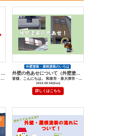
外壁塗装・屋根塗装のいろは
猛暑対策!!屋根塗装の断熱コートについて（外壁塗装・屋根塗装）
外壁の色あせについて（外壁塗装・屋根塗装）
塗装の豆知識
皆様、こんにちは。 和泉市・泉大津市・堺市南区の外壁塗装・屋根塗装工事のロードリバースです(^^♪ 今回は、屋根塗装の断熱コートについてです。 今年も、ますます暑さが増して、 家の暑さに困っている方も多いのでは、ないでしょうか？ 先日は、２階が暑くて暑くて困っているお客様からの依頼があり、 塗装後、とても快適になったと嬉しいお言葉を頂きました。 家の屋根の塗装を考えたとき、断熱コートという言葉を耳にしたことがあるかもしれませんね。 断熱コートは、今、屋根塗装の重要な要素として注目されていますが、 その効果や具体的な違いについてよく知らない方も多いのではないでしょうか。 断熱コートのメリットや注意点、おすすめの屋根材についてご紹介します。 屋根塗装や断熱に興味がある方は、ぜひ最後まで読んでみてください！ 屋根塗装の断熱コートとは？ 屋根塗装における断熱コートは、屋根に塗布することで断熱性能を高める特殊な塗料です。 一般的に、断熱コートは熱の伝導を抑え、室内の温度を安定させる役割を果たします。 これにより、夏の暑さや冬の寒さを軽減し、エネルギー効率の向上が期待できます 特定の塗料やコーティングを指し、主に屋根や壁に塗布されることで、 外部の温度変化から室内環境を守ります。 そのため、冷暖房の効率が良くなり、エネルギーコストの削減が実現します。 断熱コートは、熱を反射する成分や、熱の伝導を抑える成分が含まれており、 効果的な温度調整が可能です。 断熱コートと遮熱塗料の違い 断熱コートと似たような塗料で「遮熱塗料」というものがありますが、 これらは異なる目的を持っています。 遮熱塗料は、主に太陽の熱を反射し、屋根表面の温度を下げることを目的としています。 一方、断熱コートは、熱の伝導を抑えることで室内の温度を一定に保つことが目的です。 どちらも温度管理には効果的ですが、使用する場面や材質などによって使い分けが重要です。 断熱コートの効果 断熱コートには以下のような効果があります。 エネルギー効率の向上 断熱コートを施すことで、屋根からの熱の移動が抑えられ、冷暖房の効率が向上します。 エネルギーコストの削減が期待できます。 例えば、夏場の冷房使用量が減ることで、電気代が大幅に節約できるケースもあります。 （施工後のお客様からよく頂く意見です） 室内温度の安定 断熱コートは屋根や壁を通じて熱の移動を抑えるため、室内の温度が安定しやすくなります。 冬は暖かく、夏は涼しい快適な環境が保たれます。 温度変化が少ないことで、家の中の温度がより快適になります。 耐久性の向上 断熱コートは、屋根材を保護する役割も果たします。 熱の変動が少なくなることで、屋根材の膨張や乾燥を防ぐことができ、 劣化を防ぎ、長持ちします。 また、断熱コートは防水効果も持っているため、雨水による損傷を防ぐことができます。 断熱コートの注意するべきポイント 断熱コートを使用する際にはいくつかの注意点があります。 適切な塗料選び 断熱コートの効果を最大限に引き出すためには、適切な塗料を選ぶことが重要です。 塗料には多くの種類があり、各塗料には異なる特性があります。 断熱性能を十分に発揮するためには、信頼性の高いメーカーの製品を選ぶことをおすすめします。 また、塗り方を間違えると、本来の機能を発揮することは、出来ません。 断熱の効果を発揮するためには、決められた塗布量をまもり 厚みのある塗装が望ましいとされています。 そして、下塗り材などにも注意が必要です。 施工条件の確認 断熱コートの施工には、適切な天候や湿度が必要です。 施工条件が悪いと、塗料が十分に乾燥せず、効果が十分に発揮されない可能性があります。 施工を行う前に、施工業者と相談して適切な条件を確認しましょう。 定期的なメンテナンス 断熱コートは長期間にわたって効果を発揮しますが、定期的なメンテナンスが必要です。 定期的に状態を確認し、必要に応じて再塗装や修理を行うことで、 効果を持続させることができます。 断熱コートにお勧めの屋根 断熱コートは、ほぼすべての屋根材に適用できますが、 特に以下のような屋根材におすすめです スレート屋根 スレート屋根は、断熱コートとの相性が良く、効果的な断熱性能を発揮します。 スレートは熱を吸収しやすいため、断熱コートによってその熱の伝導を抑えることができます。 金属屋根 金属屋根は、熱を吸収しやすい素材ですが、 断熱コートを施すことで熱の移動を抑えることができます。 特に金属屋根は、太陽光の反射率が高いため、 断熱コートによって室内の温度を安定させる効果が期待できます。 お勧めの断熱コート塗料 プレマテックスの断熱コートＥＸプレマエディションは、 優れた断熱・遮熱があり、人気の塗料です。 断熱コートＥＸプレマエディションの特徴 断熱性・遮熱性 耐候性に優れた有機無機ハイブリッドバルーンが採用されています。 下記のグラフとおり、断熱性能は、数値化することができており、 低いほど熱を伝えにくく断熱性の高さがわかりますね。 下記の写真は、断熱性能の塗料を比べています。 比べて見て、断熱コートＥＸプレマエディションが優れていることがわかります。 断熱コートＥＸプレマエディションは、さまざまな嬉しい効果があります。 遮音・防音性 周辺環境の騒音や衝撃音を軽減する結果が出ています。 低汚染性 従来の断熱塗料に比べて、格段に汚れに強く、長期にわたり断熱・遮熱性能を長期にわたり維持できます。 カビ・藻の発生を抑えます。 より長持ちさせるためには 断熱コートは、遮熱塗料に比べると、耐久性に劣ると言われています。 そのため、より長くもたせるために、断熱コートと遮熱塗料を塗り より長く効果を持続させる施工がお勧めです。 施工内容は、 研磨⇒高圧水洗浄⇒下塗り⇒断熱コート１回目⇒断熱コート２回目 ⇒遮熱塗料１回目⇒遮熱塗料２回目 となります。 施工中の職人もびっくりの効果を感じました。 （写真：施工後） まとめ いかがだったでしょうか。 断熱コートは、エネルギー効率を高め、室内の温度を安定させる重要な役割を果たします。 暑くて、クーラーの利きが悪いとお困りの方いらっしゃいませんか？ もう、８月も中盤ですが、まだまだ暑さは続きますので、ぜひ 検討してみてください。 屋根塗装・外壁塗装では、少し聞きなれない用語が出てきたり、難しい用語に 不安になることがあるかもしれませんが、 ロードリバースでは、 お客様にわかりやすく写真などを使いお伝えしております。 わからないこと、不安に思うこと、質問など お気軽にお問合せ、ご相談ください。 ご相談や見積依頼、ご不明点をお聞きしたい方はお気軽にお電話ください。 ショールーム電話番号：0120-46-1470 ------------------------------------------------------------------------------ ショールームへの来店が難しいお客様には、 メールや電話、FAXなどで、対応しておりますので、 お気軽にその旨をお伝えください。 ★ロードリバースでは和泉市に外壁塗装・屋根塗装に関して気軽に相談ができる 《ショールーム》を完備しております★ ショールームはコチラをクリック！ ★HPでは外壁塗装・屋根塗装の豊富な施工事例を紹介しています★ 施工事例はコチラをクリック！ ★「無料」で外壁・屋根診断・見積作成をさせて頂きます！★ 屋根・外壁診断はコチラをクリック！ ★「無料」ご相談・診断～見積作成をさせて頂きます！★ お問い合わせはコチラをクリック！
皆様、こんにちは。 和泉市・泉大津市・堺市南区の外壁塗装・屋根塗装工事のロードリバースです(^^♪ 今回は、外壁の色あせについてです。 外壁の色あせに関するお悩みをお持ちの方に向けて、 今回は、色あせが起こる理由やその対策について詳しくお伝えします。 外壁の美しさと耐久性を守るための重要なポイントを理解していただける内容です。 戸建て住宅の外壁塗装や屋根塗装を検討中の方はぜひ最後まで読んでみてください！ 外壁の色あせは、なぜ起こるのか？ 外壁塗装が色あせする理由として、主に日光や気候条件による紫外線の影響が挙げられます。 また、塗料の種類や施工技術、メンテナンスの程度によっても異なる場合があります。 色あせとは、主に外壁や屋根などの建物の表面が、 時間の経過とともに色や質感が変化する現象を指します。 特に屋外で使用される塗料や素材は、紫外線や気候条件の影響を受けやすく、 これによって色あせが引き起こされます。 色あせの原因 紫外線 太陽の紫外線は建物の外壁や屋根に直接的な影響を与えます。 特に長時間にわたる紫外線の曝露により、塗料や材料の表面に変化が生じ、色褪せが進行します。 気候条件 風雨や高温多湿などの気象条件も、建物の外観に影響を与えます。 特に高温や強い風は塗膜の劣化を早め、色あせを加速させる要因となります。 塗料の劣化 使用される塗料の種類や品質も色あせの進行に影響を与えます。 耐候性や紫外線耐性に優れた塗料であれば、 長期間にわたって色あせを抑制する効果が期待できます。 色あせを放置すると、どうなる？ 色あせは、外壁塗装の本来の色や艶を失い、くすんだり、色が薄くなっている状態です。 このような状態は、なんとなく劣化しているかも、、、と思っても 外壁が実際、どれくらい劣化しているのか、判断しにくいですよね。 劣化の具合 色あせが進行すると、外壁の保護機能・防水機能が低下し、 ひび割れや塗膜の浮きなどの問題が発生しやすくなります。 劣化の現れ・チェックするポイント 色の変化 塗装が本来の色合いから薄れ、くすんで見えるようになります。 濃い色の場合は、白ぽく粉が吹いているようなに見えたり、 白や明るい色の場合、黄ばんだり灰色がかった色に変化することがあります。 膜厚の減少 塗装膜が紫外線や気候条件によって劣化し、薄くなっています。 これにより、塗膜が本来の保護機能を失い、外壁がより早く劣化するリスクが増します。 表面の粗さ 塗膜が劣化すると表面に細かいクラックや剥がれが見られることがあります。 また、外壁全体の質感が粗くなり、汚れや苔や藻が付きやすくなることも。 保護機能の低下 塗装が劣化すると、外壁が雨や風、紫外線からの保護を受ける能力が低下した状態です。 防水機能が低下しているため、雨漏りなどの劣化が始まることもあります。 劣化が進んだ場合 劣化が進んだ場合は、なるべく早く専門業者に相談しましょう。 補修や塗装などの適切な施工を行うことが大切です。 塗装時に考える色あせ対策 では、実際、外壁塗装を検討した場合、色あせ対策は、どうしたらいいのでしょうか。 色あせ対策として、色あせしにくい塗料や色を選ぶようにしましょう。 色あせ対策の塗料 耐候性塗料 太陽光や気候変動に強く、色あせしにくい特性を持つ塗料です。 耐候性が高い塗料は、長期間色あせや劣化が少ないため、 メンテナンスの頻度を減らすことができます。 紫外線吸収剤配合の塗料 紫外線を吸収する成分が配合されている塗料は、紫外線による塗料の劣化を軽減します。 劣化要因を妨げることが出来き、色あせが進みにくくなります。 光触媒塗料 光触媒効果により、外気中の有害物質を分解し、塗膜表面を清潔に保つ効果があります。 これにより、塗料表面が汚れにくく、色あせしにくい特性が期待できます。 高性能アクリル塗料 高耐候性を持つアクリル樹脂を使用した塗料は、塗膜が弾力性があり 劣化しにくい特性があります。 また、耐候性が高く色あせが少ない傾向があります。 上記のように対策できる塗料は、塗装工事の際に専門業者と相談し、 お住いの特性や使用環境に応じて適切な塗料を選定することが重要です。 定期的なメンテナンスや清掃も合わせて行うことで、 塗料の耐久性をより長持ちさせることができます。 日本ペイントのパーフェクトトップ では、どのような塗料なのか、、、となりますよね。 人気の外壁塗料、日本ペイントの「パーフェクトトップ」は、耐候性に優れており 色あせ対策に効果的な特性を持っているお勧めできる塗料です。 パーフェクトトップの特性 耐候性: パーフェクトトップは、太陽光や気候条件に対して耐性があり、塗装が長期間色あせしにくいです。塗装の美観を長期間保つことができます。 高い光沢と色の持続性: 高光沢の仕上がりでありながら、色の鮮明さを維持します。外壁の美観を維持しながら、劣化や色あせの進行を抑えます。 環境対応: 環境に配慮した塗料であり、室外空気汚染を低減する効果があります。これにより、塗装表面が汚れにくく、色あせしにくい状態を長期間維持できます。 塗りやすさと耐久性: 施工性に優れており、均一で美しい仕上がりを実現します。また、耐久性が高いため、長期間にわたって塗装の劣化が少ない状態を保ちます。 パーフェクトトップは、外壁の色あせ対策として高い評価を得ており、 多くの住宅や建物で採用されています。 色あせが目立ちにくい色 外壁塗装時に色を選ぶ際は、色あせ対策として色あせが目立ちにくい色を選ぶことを お勧めします。 明るい色 明るい色は、紫外線の影響を受けても比較的色あせが目立ちにくい傾向があります。 白やアイボリー・クリーム色などは、日常的な汚れも目立ちにくく、清潔感も保ちやすいです。 中間色 中間色としては、グレー、ベージュ、ライトブルーなどがあります。 これらの色は、暗すぎず明るすぎず、汚れや色あせが目立ちにくい特性があります。 逆に濃い色は、色あせが目立ちやすい色になります。 しかし、 外壁塗装後は、次の塗装まで期間が長いため、なるべくお気に入りの色を選んでくださいね。 そのためには、紫外線に強い塗料を選ぶことや 西日や日の当たりやすい箇所には、明るい色を配置するなど対策をしましょう。 ぜひ、色を決める際は、専用業者に相談してみてくだい。 まとめ 屋根塗装・外壁塗装において、色あせは美観や耐久性に直結する重要な要素です。 専門知識と経験豊富なロードリバースでは、お客様にわかりやすく、 丁寧なご説明を心がけています。 屋根塗装・外壁塗装では、少し聞きなれない用語が出てきたり、難しい用語に 不安になることがあるかもしれませんが、 ロードリバースでは、 お客様にわかりやすく写真などを使いお伝えしております。 わからないこと、不安に思うこと、質問など お気軽にお問合せ、ご相談ください。 ご相談や見積依頼、ご不明点をお聞きしたい方はお気軽にお電話ください。 ショールーム電話番号：0120-46-1470 ------------------------------------------------------------------------------ ショールームへの来店が難しいお客様には、 メールや電話、FAXなどで、対応しておりますので、 お気軽にその旨をお伝えください。 ★ロードリバースでは和泉市に外壁塗装・屋根塗装に関して気軽に相談ができる 《ショールーム》を完備しております★ ショールームはコチラをクリック！ ★HPでは外壁塗装・屋根塗装の豊富な施工事例を紹介しています★ 施工事例はコチラをクリック！ ★「無料」で外壁・屋根診断・見積作成をさせて頂きます！★ 屋根・外壁診断はコチラをクリック！ ★「無料」ご相談・診断～見積作成をさせて頂きます！★ お問い合わせはコチラをクリック！
2024.08.04(Sun)
詳しくはこちら