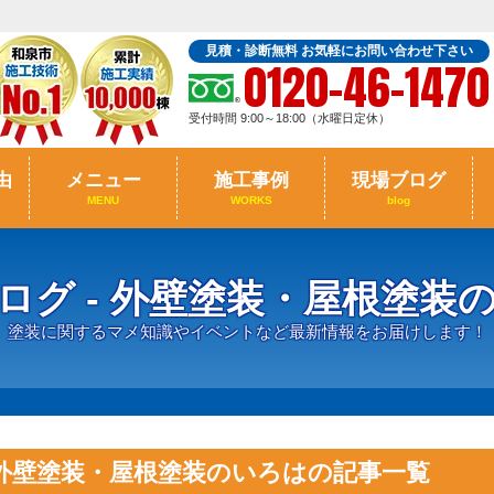
見積・診断無料 お気軽にお問い合わせ下さい
0120-46-1470
受付時間 9:00～18:00（水曜日定休）
由
メニュー
施工事例
現場ブログ
MENU
WORKS
blog
ログ - 外壁塗装・屋根塗装
塗装に関するマメ知識やイベントなど最新情報をお届けします！
外壁塗装・屋根塗装のいろはの記事一覧