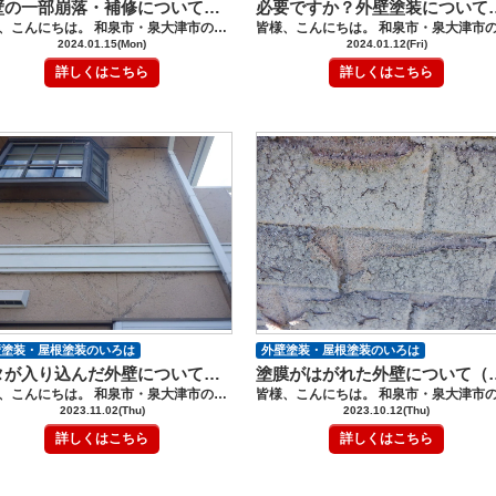
外壁の一部崩落・補修について（外壁塗装・屋根塗装）【和泉市・泉大津市】
必要ですか？外壁塗装に
皆様、こんにちは。 和泉市・泉大津市の外壁塗装・屋根塗装工事のロードリバースです(^^♪ 今回は、外壁の崩落・修復についてです。 風がきつい日が続き、外壁に何か当たる音がする？パタパタしたようなぁ。。。 そんな時は、必ず、家の周りを点検してくださいね。 特に、冬の間は、外に出るのが億劫になってしまい 家の欠陥に気がつかないことが多いと言われていますので、注意しておきましょう。 お電話を頂き、すぐに現地調査に行かせて頂いたF様邸。 壁の一部が捲れて落ちている状態でした。 このような状態になると、一部大工工事が必要となります。 雨が入ってしまうと大変なことになるため、急ぎの補修を行いました。 また、屋根の一部も剥がれ落ちている箇所も見られました。 きっちり下地の補修を行い、塗装を行います。 全面リフォームになってしまうと、高額な金額が発生しますが、 気になる箇所を補強する、補修すると金額を落とすことが出来ることもあります。 足場を設置した場合、その時に必ず家全体を専門業者にしっかり点検してもらいましょう。 屋根は、錆が広がっていました。錆は、劣化が進むと穴が開いたりすることもあり、とても危険です。 錆を止めるためにも、塗装を行うことをお勧めします。 補修、塗装後は、とても綺麗になり、安心して住み続けて頂けます。 気になる箇所がある方は、劣化状況が広がる前に 劣化箇所を修復するようにしましょう。 災害に備えて、こまめにチェックして 何か不安に感じることがあれば、お気軽にご相談ください。 不安をあおってくる業者もいます、しっかり検討して、だまされることないように 注意も必要です。 屋根塗装・外壁塗装では、少し聞きなれない用語が出てきたり、難しい用語に 不安になることがあるかもしれませんが、 ロードリバースでは、 お客様にわかりやすく写真などを使いお伝えしております。 わからないこと、不安に思うこと、質問など お気軽にお問合せ、ご相談ください。 ご相談や見積依頼、ご不明点をお聞きしたい方はお気軽にお電話ください。 ショールーム電話番号：0120-46-1470 ------------------------------------------------------------------------------ ショールームへの来店が難しいお客様には、 メールや電話、FAXなどで、対応しておりますので、 お気軽にその旨をお伝えください。 ★ロードリバースでは和泉市に外壁塗装・屋根塗装に関して気軽に相談ができる 《ショールーム》を完備しております★ ショールームはコチラをクリック！ ★HPでは外壁塗装・屋根塗装の豊富な施工事例を紹介しています★ 施工事例はコチラをクリック！ ★「無料」で外壁・屋根診断・見積作成をさせて頂きます！★ 屋根・外壁診断はコチラをクリック！ ★「無料」ご相談・診断～見積作成をさせて頂きます！★ お問い合わせはコチラをクリック！
2024.01.15(Mon)
2024.01.12(Fri)
詳しくはこちら
詳しくはこちら
壁塗装・屋根塗装のいろは
外壁塗装・屋根塗装のいろは
ツタが入り込んだ外壁について（外壁塗装・屋根塗装）【和泉市・泉大津市】
塗膜がはがれた外壁について（外
皆様、こんにちは。 和泉市・泉大津市の外壁塗装・屋根塗装工事のロードリバースです(^^♪ 今回は、ツタが入り込んだ外壁についてです。 前回ブログで紹介しましたＳ様邸で例に見ていきましょう。 Ｓ様邸の外壁には、全面的にツタがまとわりついている状態でした。 ツタは、夏の間涼しく感じられ、とても素敵ですが、 外壁に、はうように繁殖をし始めるととても厄介です。 枯れ葉が雨樋に詰まったり、害虫が発生したり、、、 といろいろとデメリットがありますが、 一番怖いのは、外壁の崩落になります。 （写真：施工前） Ｓ様邸のツタが枯れた後でも、外壁に残っていました。 自分自身で、1階部分のツタを排除することは、出来ますが、 2階部分になると、足場がないと排除することは、難しくそのままになっていませんか？ （写真：施工前） Ｓ様邸外壁は、 ツタが入り込んだことによるひび割れや欠けが多数見られました。 （写真：施工前） ツタが写真よりもっと入り込んでいくと、壁が崩落することもあります。 雨漏りや家の内部に害虫が発生したり、、、 最悪の場合は、アレルギー体質の方は、健康状態に影響を与えることも。 （写真：施工中） 塗装前には、しっかり下地処理を行います。 ツタを焼ききり、除去して、根絶することが大切です。 （写真：施工中） スクレーパーで、斫り、根を取り除き 欠けた部分は、パテ材を充填し、外壁を作り直します。 大きな欠けがある場合などは、莫大な費用が掛かりますので、注意してくださいね。 （写真：完了） 下地処理をしっかり行い、塗装することで、 塗装後、ツタの跡が目立つことは、ありません。 壁が大きなダメージを受ける前に、メンテナスを心掛けましょう。 ツタは、外壁には、大敵です。 外壁を綺麗に保つことを考えると、ツタを生やすことをお勧めします。 屋根塗装・外壁塗装では、少し聞きなれない用語が出てきたり、難しい用語に 不安になることがあるかもしれませんが、 ロードリバースでは、 お客様にわかりやすく写真などを使いお伝えしております。 わからないこと、不安に思うこと、質問など お気軽にお問合せ、ご相談ください。 ご相談や見積依頼、ご不明点をお聞きしたい方はお気軽にお電話ください。 ショールーム電話番号：0120-46-1470 ------------------------------------------------------------------------------ ショールームへの来店が難しいお客様には、 メールや電話、FAXなどで、対応しておりますので、 お気軽にその旨をお伝えください。 ★ロードリバースでは和泉市に外壁塗装・屋根塗装に関して気軽に相談ができる 《ショールーム》を完備しております★ ショールームはコチラをクリック！ ★HPでは外壁塗装・屋根塗装の豊富な施工事例を紹介しています★ 施工事例はコチラをクリック！ ★「無料」で外壁・屋根診断・見積作成をさせて頂きます！★ 屋根・外壁診断はコチラをクリック！ ★「無料」ご相談・診断～見積作成をさせて頂きます！★ お問い合わせはコチラをクリック！
2023.11.02(Thu)
2023.10.12(Thu)
詳しくはこちら
詳しくはこちら