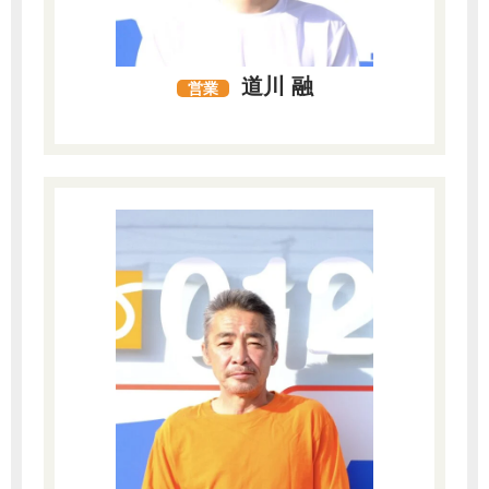
道川 融
営業