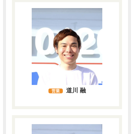
道川 融
営業