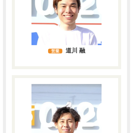
道川 融
営業