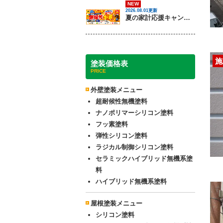
NEW
2026.08.01更新
夏の家計応援キャンペーン開催！足場代半額でお得に外壁・屋根塗装を始めるチャンス【8月30日まで】
施
塗装価格表
PRICE
外壁塗装メニュー
超耐候性無機塗料
ナノポリマーシリコン塗料
フッ素塗料
弾性シリコン塗料
ラジカル制御シリコン塗料
セラミックハイブリッド無機系塗
料
ハイブリッド無機系塗料
屋根塗装メニュー
シリコン塗料