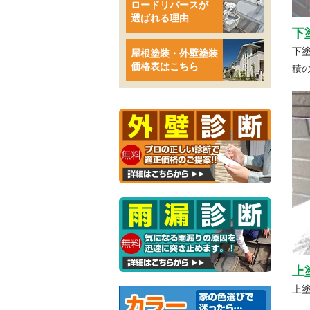
ロードリバースが
選ばれる理由
下
下
屋根塗装・外壁塗装
価格表はこちら
積
上
上