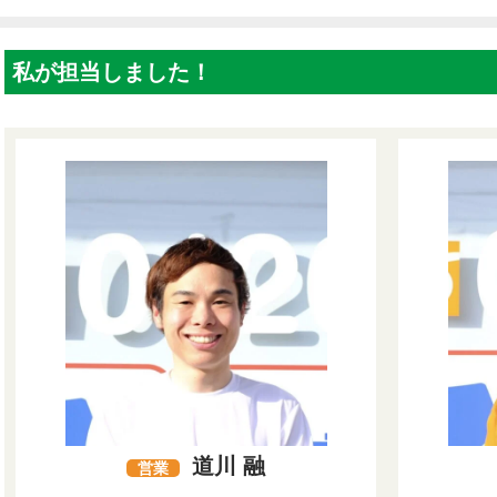
私が担当しました！
道川 融
営業