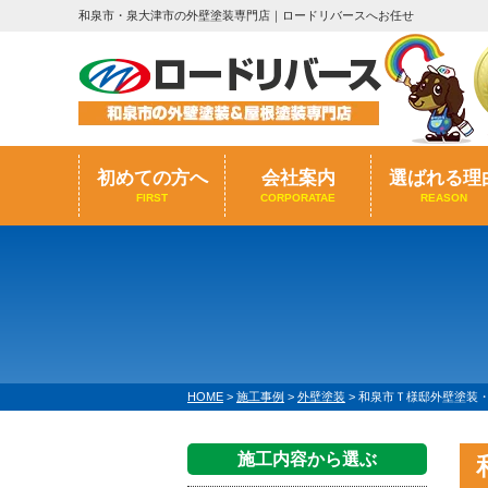
和泉市・泉大津市の外壁塗装専門店｜ロードリバースへお任せ
初めての方へ
会社案内
選ばれる理
FIRST
CORPORATAE
REASON
HOME
>
施工事例
>
外壁塗装
>
和泉市Ｔ様邸外壁塗装・屋
施工内容から選ぶ