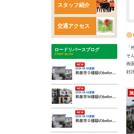
スタッフ紹介
交通アクセス
「
ロードリバースブログ
STAFF BLOG
そ
画
NEW
2026.08.06更新
好
和泉市Ｏ様邸のbeforeとafter（外壁塗装）
NEW
施
2026.08.04更新
和泉市Ｍ様邸のbeforeとafter（外壁塗装・屋根塗装）
NEW
2026.08.03更新
和泉市Ｏ様邸のbeforeとafter（外壁塗装）