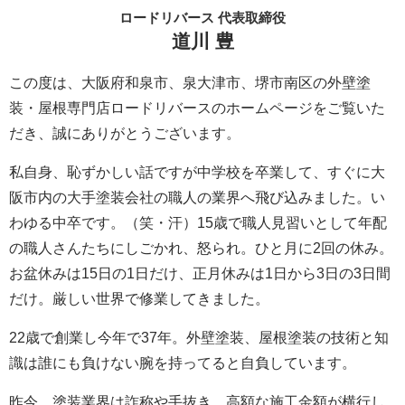
ロードリバース 代表取締役
道川 豊
この度は、大阪府和泉市、泉大津市、堺市南区の外壁塗
装・屋根専門店ロードリバースのホームページをご覧いた
だき、誠にありがとうございます。
私自身、恥ずかしい話ですが中学校を卒業して、すぐに大
阪市内の大手塗装会社の職人の業界へ飛び込みました。い
わゆる中卒です。（笑・汗）15歳で職人見習いとして年配
の職人さんたちにしごかれ、怒られ。ひと月に2回の休み。
お盆休みは15日の1日だけ、正月休みは1日から3日の3日間
だけ。厳しい世界で修業してきました。
22歳で創業し今年で37年。外壁塗装、屋根塗装の技術と知
識は誰にも負けない腕を持ってると自負しています。
昨今、塗装業界は詐称や手抜き、高額な施工金額が横行し