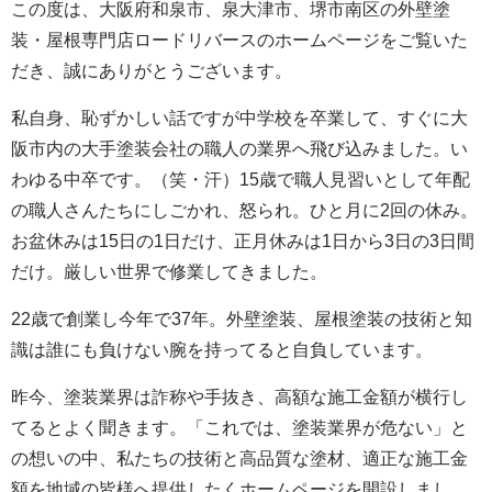
この度は、大阪府和泉市、泉大津市、堺市南区の外壁塗
装・屋根専門店ロードリバースのホームページをご覧いた
だき、誠にありがとうございます。
私自身、恥ずかしい話ですが中学校を卒業して、すぐに大
阪市内の大手塗装会社の職人の業界へ飛び込みました。い
わゆる中卒です。（笑・汗）15歳で職人見習いとして年配
の職人さんたちにしごかれ、怒られ。ひと月に2回の休み。
お盆休みは15日の1日だけ、正月休みは1日から3日の3日間
だけ。厳しい世界で修業してきました。
22歳で創業し今年で37年。外壁塗装、屋根塗装の技術と知
識は誰にも負けない腕を持ってると自負しています。
昨今、塗装業界は詐称や手抜き、高額な施工金額が横行し
てるとよく聞きます。「これでは、塗装業界が危ない」と
の想いの中、私たちの技術と高品質な塗材、適正な施工金
額を地域の皆様へ提供したくホームページを開設しまし