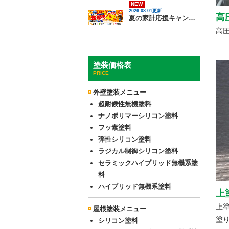
NEW
2026.08.01更新
高
夏の家計応援キャンペーン開催！足場代半額でお得に外壁・屋根塗装を始めるチャンス【8月30日まで】
高
塗装価格表
PRICE
外壁塗装メニュー
超耐候性無機塗料
ナノポリマーシリコン塗料
フッ素塗料
弾性シリコン塗料
ラジカル制御シリコン塗料
セラミックハイブリッド無機系塗
料
ハイブリッド無機系塗料
上
上
屋根塗装メニュー
塗
シリコン塗料