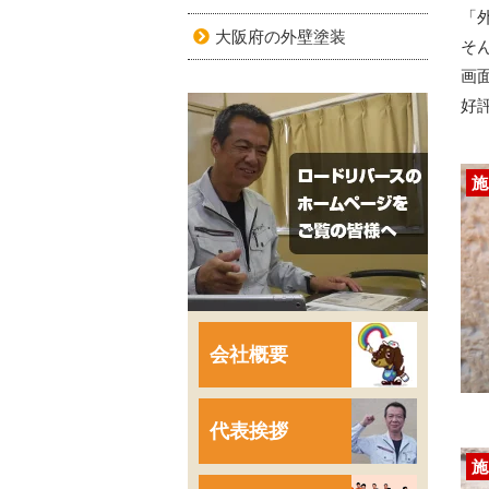
「
大阪府の外壁塗装
そ
画
好
施
会社概要
代表挨拶
施