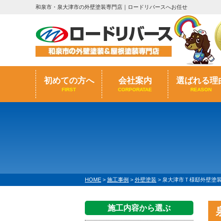
和泉市・泉大津市の外壁塗装専門店｜ロードリバースへお任せ
初めての方へ
会社案内
選ばれる理
FIRST
CORPORATAE
REASON
HOME
>
施工事例
>
外壁塗装
>
泉大津市Ｔ様邸外壁塗装
施工内容から選ぶ