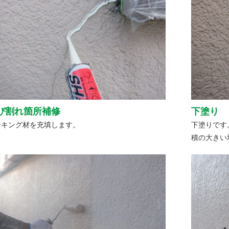
び割れ箇所補修
下塗り
ーキング材を充填します。
下塗りです
積の大きい