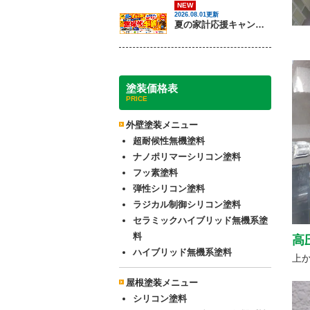
NEW
2026.08.01更新
夏の家計応援キャンペーン開催！足場代半額でお得に外壁・屋根塗装を始めるチャンス【8月30日まで】
塗装価格表
PRICE
外壁塗装メニュー
超耐候性無機塗料
ナノポリマーシリコン塗料
フッ素塗料
弾性シリコン塗料
ラジカル制御シリコン塗料
セラミックハイブリッド無機系塗
料
高
ハイブリッド無機系塗料
上
屋根塗装メニュー
シリコン塗料