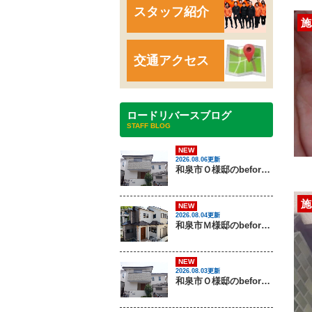
スタッフ紹介
施
交通アクセス
ロードリバースブログ
STAFF BLOG
NEW
2026.08.06更新
和泉市Ｏ様邸のbeforeとafter（外壁塗装）
施
NEW
2026.08.04更新
和泉市Ｍ様邸のbeforeとafter（外壁塗装・屋根塗装）
NEW
2026.08.03更新
和泉市Ｏ様邸のbeforeとafter（外壁塗装）