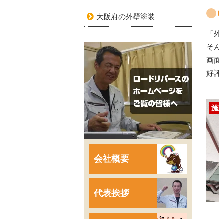
大阪府の外壁塗装
「
そ
画
好
施
会社概要
代表挨拶