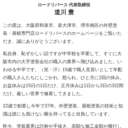
ロードリバース 代表取締役
道川 豊
この度は、大阪府和泉市、泉大津市、堺市南区の外壁塗
装・屋根専門店ロードリバースのホームページをご覧いた
だき、誠にありがとうございます。
私自身、恥ずかしい話ですが中学校を卒業して、すぐに大
阪市内の大手塗装会社の職人の業界へ飛び込みました。い
わゆる中卒です。（笑・汗）15歳で職人見習いとして年配
の職人さんたちにしごかれ、怒られ。ひと月に2回の休み。
お盆休みは15日の1日だけ、正月休みは1日から3日の3日間
だけ。厳しい世界で修業してきました。
22歳で創業し今年で37年。外壁塗装、屋根塗装の技術と知
識は誰にも負けない腕を持ってると自負しています。
昨今、塗装業界は詐称や手抜き、高額な施工金額が横行し